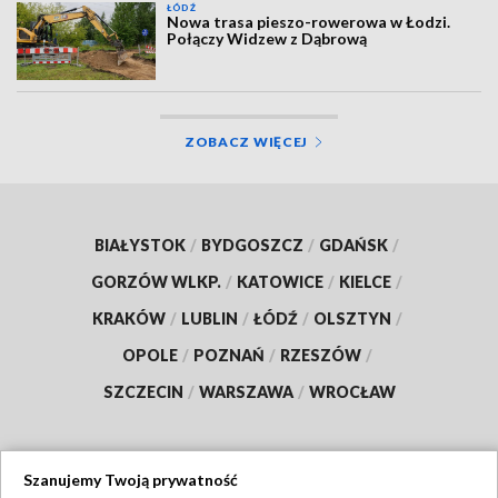
ŁÓDŹ
Nowa trasa pieszo-rowerowa w Łodzi.
Połączy Widzew z Dąbrową
ZOBACZ WIĘCEJ
BIAŁYSTOK
/
BYDGOSZCZ
/
GDAŃSK
/
GORZÓW WLKP.
/
KATOWICE
/
KIELCE
/
KRAKÓW
/
LUBLIN
/
ŁÓDŹ
/
OLSZTYN
/
OPOLE
/
POZNAŃ
/
RZESZÓW
/
SZCZECIN
/
WARSZAWA
/
WROCŁAW
Szanujemy Twoją prywatność
Dołącz do nas: