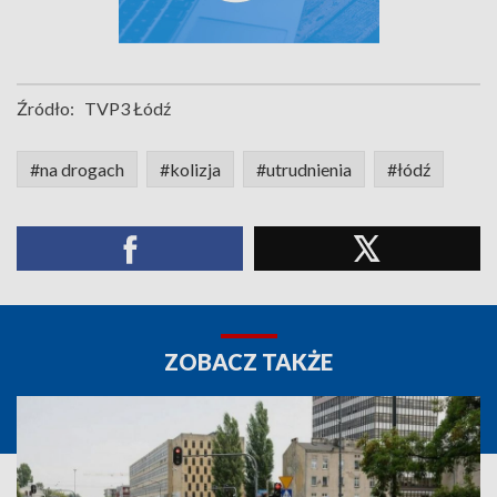
Źródło:
TVP3 Łódź
#na drogach
#kolizja
#utrudnienia
#łódź
ZOBACZ TAKŻE