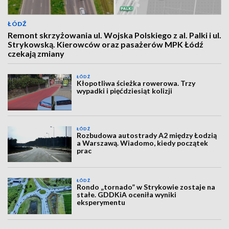
ŁÓDŹ
Remont skrzyżowania ul. Wojska Polskiego z al. Palki i ul.
Strykowską. Kierowców oraz pasażerów MPK Łódź
czekają zmiany
ŁÓDŹ
Kłopotliwa ścieżka rowerowa. Trzy
wypadki i pięćdziesiąt kolizji
ŁÓDŹ
Rozbudowa autostrady A2 między Łodzią
a Warszawą. Wiadomo, kiedy początek
prac
ŁÓDŹ
Rondo „tornado” w Strykowie zostaje na
stałe. GDDKiA oceniła wyniki
eksperymentu