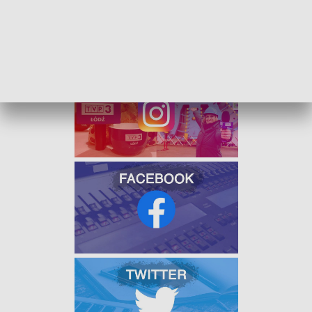
wspólne zabawy- jak Halloween czy wspólne pakowanie
paczek dla najbardziej potrzebujących wśród Polonii. Tu w
Londynie ojczyzna, polskość- brzmią ze szczególną dumą."