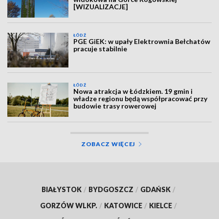
[WIZUALIZACJE]
ŁÓDŹ
PGE GiEK: w upały Elektrownia Bełchatów
pracuje stabilnie
ŁÓDŹ
Nowa atrakcja w Łódzkiem. 19 gmin i
władze regionu będą współpracować przy
budowie trasy rowerowej
ZOBACZ WIĘCEJ
BIAŁYSTOK
/
BYDGOSZCZ
/
GDAŃSK
/
GORZÓW WLKP.
/
KATOWICE
/
KIELCE
/