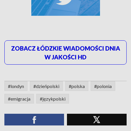
ZOBACZ ŁÓDZKIE WIADOMOŚCI DNIA
W JAKOŚCI HD
#londyn
#dzieńpolski
#polska
#polonia
#emigracja
#językpolski