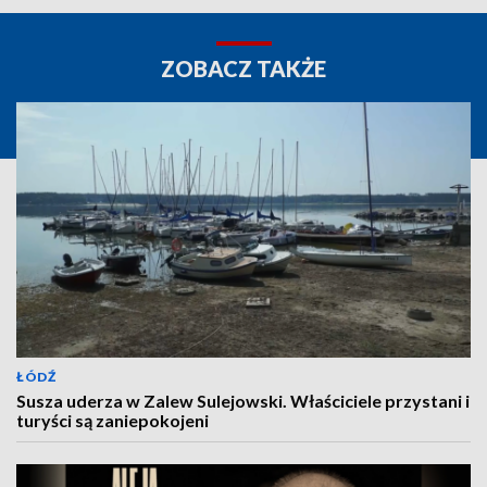
ZOBACZ TAKŻE
ŁÓDŹ
Susza uderza w Zalew Sulejowski. Właściciele przystani i
turyści są zaniepokojeni