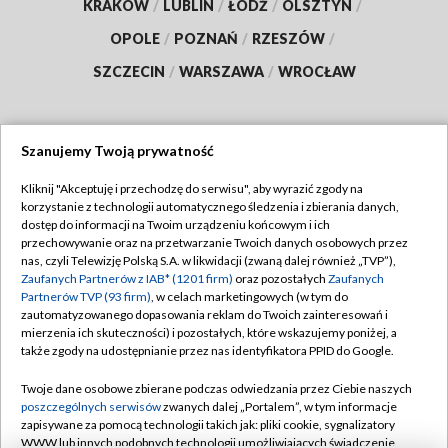
KRAKÓW
/
LUBLIN
/
ŁÓDŹ
/
OLSZTYN
/
OPOLE
/
POZNAŃ
/
RZESZÓW
/
SZCZECIN
/
WARSZAWA
/
WROCŁAW
Szanujemy Twoją prywatność
Dołącz do nas:
Kliknij "Akceptuję i przechodzę do serwisu", aby wyrazić zgody na
korzystanie z technologii automatycznego śledzenia i zbierania danych,
TVP
dostęp do informacji na Twoim urządzeniu końcowym i ich
Abonament TVP
przechowywanie oraz na przetwarzanie Twoich danych osobowych przez
Regulamin TVP
nas, czyli Telewizję Polską S.A. w likwidacji (zwaną dalej również „TVP”),
Emisja w TVP
Polityka prywatności
Zaufanych Partnerów z IAB* (1201 firm)
oraz pozostałych
Zaufanych
Partnerów TVP (93 firm)
, w celach marketingowych (w tym do
Centrum informacji TVP
Moje zgody
zautomatyzowanego dopasowania reklam do Twoich zainteresowań i
mierzenia ich skuteczności) i pozostałych, które wskazujemy poniżej, a
Naziemna Telewizja Cyfrowa
Pomoc
także zgody na udostępnianie przez nas identyfikatora PPID do Google.
Sklep TVP
Biuro reklamy
Twoje dane osobowe zbierane podczas odwiedzania przez Ciebie naszych
Rada Programowa
Kontakt
poszczególnych serwisów
zwanych dalej „Portalem”, w tym informacje
zapisywane za pomocą technologii takich jak: pliki cookie, sygnalizatory
System NOS
WWW lub innych podobnych technologii umożliwiających świadczenie