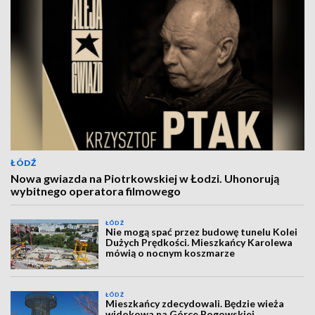
ŁÓDŹ
Nowa gwiazda na Piotrkowskiej w Łodzi. Uhonorują
wybitnego operatora filmowego
ŁÓDŹ
Nie mogą spać przez budowę tunelu Kolei
Dużych Prędkości. Mieszkańcy Karolewa
mówią o nocnym koszmarze
ŁÓDŹ
Mieszkańcy zdecydowali. Będzie wieża
widokowa na Górce Rogowskiej