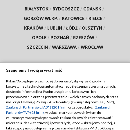
BIAŁYSTOK
/
BYDGOSZCZ
/
GDAŃSK
/
GORZÓW WLKP.
/
KATOWICE
/
KIELCE
/
KRAKÓW
/
LUBLIN
/
ŁÓDŹ
/
OLSZTYN
/
OPOLE
/
POZNAŃ
/
RZESZÓW
/
SZCZECIN
/
WARSZAWA
/
WROCŁAW
Szanujemy Twoją prywatność
Dołącz do nas:
Kliknij "Akceptuję i przechodzę do serwisu", aby wyrazić zgody na
korzystanie z technologii automatycznego śledzenia i zbierania danych,
TVP
dostęp do informacji na Twoim urządzeniu końcowym i ich
Abonament TVP
przechowywanie oraz na przetwarzanie Twoich danych osobowych przez
Regulamin TVP
nas, czyli Telewizję Polską S.A. w likwidacji (zwaną dalej również „TVP”),
Emisja w TVP
Polityka prywatności
Zaufanych Partnerów z IAB* (1201 firm)
oraz pozostałych
Zaufanych
Partnerów TVP (93 firm)
, w celach marketingowych (w tym do
Centrum informacji TVP
Moje zgody
zautomatyzowanego dopasowania reklam do Twoich zainteresowań i
mierzenia ich skuteczności) i pozostałych, które wskazujemy poniżej, a
Naziemna Telewizja Cyfrowa
Pomoc
także zgody na udostępnianie przez nas identyfikatora PPID do Google.