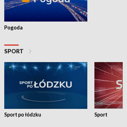
Pogoda
SPORT
Sport po łódzku
Sport