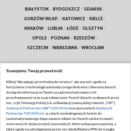
BIAŁYSTOK
/
BYDGOSZCZ
/
GDAŃSK
/
GORZÓW WLKP.
/
KATOWICE
/
KIELCE
/
KRAKÓW
/
LUBLIN
/
ŁÓDŹ
/
OLSZTYN
/
OPOLE
/
POZNAŃ
/
RZESZÓW
/
SZCZECIN
/
WARSZAWA
/
WROCŁAW
Szanujemy Twoją prywatność
Dołącz do nas:
Kliknij "Akceptuję i przechodzę do serwisu", aby wyrazić zgody na
korzystanie z technologii automatycznego śledzenia i zbierania danych,
TVP
dostęp do informacji na Twoim urządzeniu końcowym i ich
Abonament TVP
przechowywanie oraz na przetwarzanie Twoich danych osobowych przez
Regulamin TVP
nas, czyli Telewizję Polską S.A. w likwidacji (zwaną dalej również „TVP”),
Emisja w TVP
Polityka prywatności
Zaufanych Partnerów z IAB* (1201 firm)
oraz pozostałych
Zaufanych
Partnerów TVP (93 firm)
, w celach marketingowych (w tym do
Centrum informacji TVP
Moje zgody
zautomatyzowanego dopasowania reklam do Twoich zainteresowań i
mierzenia ich skuteczności) i pozostałych, które wskazujemy poniżej, a
Naziemna Telewizja Cyfrowa
Pomoc
także zgody na udostępnianie przez nas identyfikatora PPID do Google.