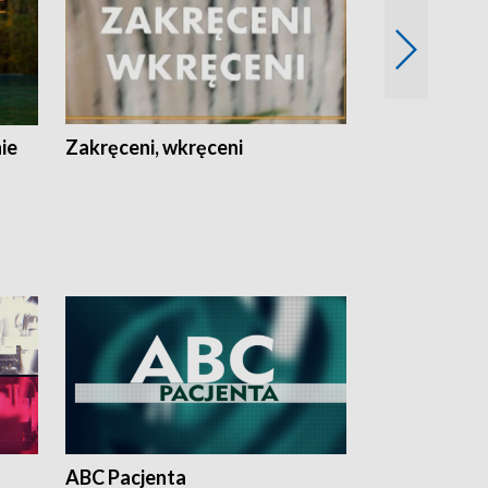
nie
Zakręceni, wkręceni
Skarby Łodzi
ABC Pacjenta