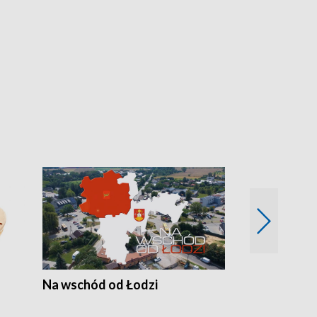
Na wschód od Łodzi
Zimowe szal
Polski