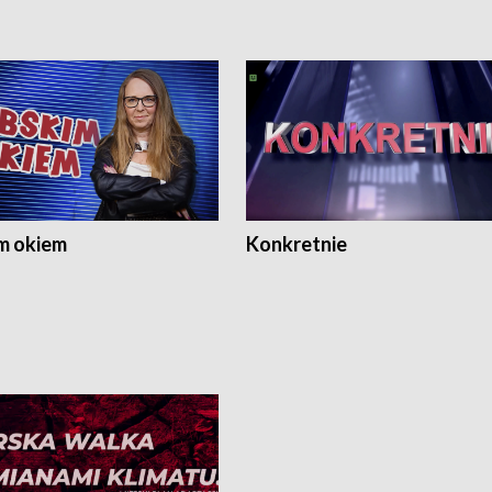
m okiem
Konkretnie