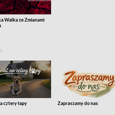
ka Walka ze Zmianami
u
a cztery łapy
Zapraszamy do nas