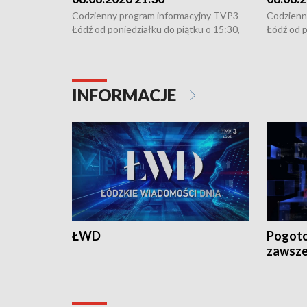
Codzienny program informacyjny TVP3
Codzienn
Łódź od poniedziałku do piątku o 15:30,
Łódź od p
16:30, 18:30 i 21:30. W weekendy o
16:30, 18
18:30 i 21:30.
18:30 i 2
INFORMACJE
ŁWD
Pogoto
zawsze