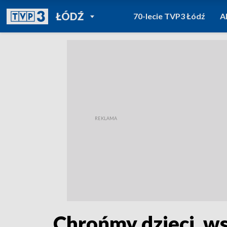
POWRÓT DO
ŁÓDŹ
70-lecie TVP3 Łódź
A
TVP REGIONY
Chrońmy dzieci, w