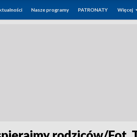
ktualności
Nasze programy
PATRONATY
Więcej
spierajmy rodziców/Fot.