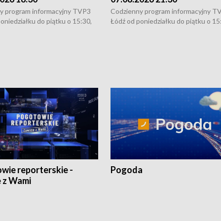
y program informacyjny TVP3
Codzienny program informacyjny T
oniedziałku do piątku o 15:30,
Łódź od poniedziałku do piątku o 15
:30 i 21:30. W weekendy o
16:30, 18:30 i 21:30. W weekendy o
1:30.
18:30 i 21:30.
wie reporterskie -
Pogoda
 z Wami