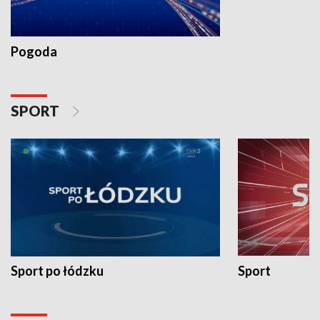
Pogoda
SPORT
Sport po łódzku
Sport