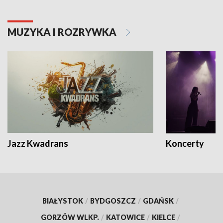
MUZYKA I ROZRYWKA
Jazz Kwadrans
Koncerty
BIAŁYSTOK
/
BYDGOSZCZ
/
GDAŃSK
/
GORZÓW WLKP.
/
KATOWICE
/
KIELCE
/