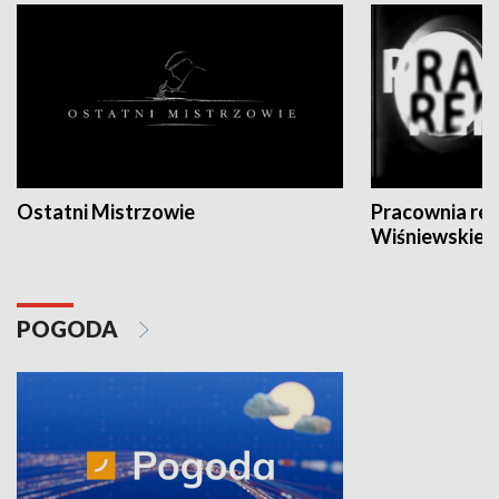
Ostatni Mistrzowie
Pracownia re
Wiśniewskieg
POGODA