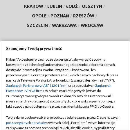
KRAKÓW
/
LUBLIN
/
ŁÓDŹ
/
OLSZTYN
/
OPOLE
/
POZNAŃ
/
RZESZÓW
/
SZCZECIN
/
WARSZAWA
/
WROCŁAW
Szanujemy Twoją prywatność
Dołącz do nas:
Kliknij "Akceptuję i przechodzę do serwisu", aby wyrazić zgody na
korzystanie z technologii automatycznego śledzenia i zbierania danych,
TVP
dostęp do informacji na Twoim urządzeniu końcowym i ich
Abonament TVP
przechowywanie oraz na przetwarzanie Twoich danych osobowych przez
Regulamin TVP
nas, czyli Telewizję Polską S.A. w likwidacji (zwaną dalej również „TVP”),
Emisja w TVP
Zaufanych Partnerów z IAB* (1201 firm)
oraz pozostałych
Zaufanych
Polityka prywatności
Partnerów TVP (93 firm)
, w celach marketingowych (w tym do
Centrum informacji TVP
Moje zgody
zautomatyzowanego dopasowania reklam do Twoich zainteresowań i
mierzenia ich skuteczności) i pozostałych, które wskazujemy poniżej, a
Naziemna Telewizja Cyfrowa
Pomoc
także zgody na udostępnianie przez nas identyfikatora PPID do Google.
Sklep TVP
Biuro reklamy
Twoje dane osobowe zbierane podczas odwiedzania przez Ciebie naszych
Rada Programowa
poszczególnych serwisów
zwanych dalej „Portalem”, w tym informacje
Kontakt
zapisywane za pomocą technologii takich jak: pliki cookie, sygnalizatory