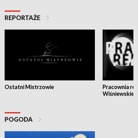
REPORTAŻE
Ostatni Mistrzowie
Pracownia re
Wiśniewskieg
POGODA