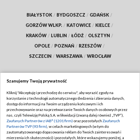
BIAŁYSTOK
/
BYDGOSZCZ
/
GDAŃSK
/
GORZÓW WLKP.
/
KATOWICE
/
KIELCE
/
KRAKÓW
/
LUBLIN
/
ŁÓDŹ
/
OLSZTYN
/
OPOLE
/
POZNAŃ
/
RZESZÓW
/
SZCZECIN
/
WARSZAWA
/
WROCŁAW
Szanujemy Twoją prywatność
Dołącz do nas:
Kliknij "Akceptuję i przechodzę do serwisu", aby wyrazić zgody na
korzystanie z technologii automatycznego śledzenia i zbierania danych,
TVP
dostęp do informacji na Twoim urządzeniu końcowym i ich
Abonament TVP
przechowywanie oraz na przetwarzanie Twoich danych osobowych przez
Regulamin TVP
nas, czyli Telewizję Polską S.A. w likwidacji (zwaną dalej również „TVP”),
Emisja w TVP
Zaufanych Partnerów z IAB* (1201 firm)
oraz pozostałych
Zaufanych
Polityka prywatności
Partnerów TVP (93 firm)
, w celach marketingowych (w tym do
Centrum informacji TVP
Moje zgody
zautomatyzowanego dopasowania reklam do Twoich zainteresowań i
mierzenia ich skuteczności) i pozostałych, które wskazujemy poniżej, a
Naziemna Telewizja Cyfrowa