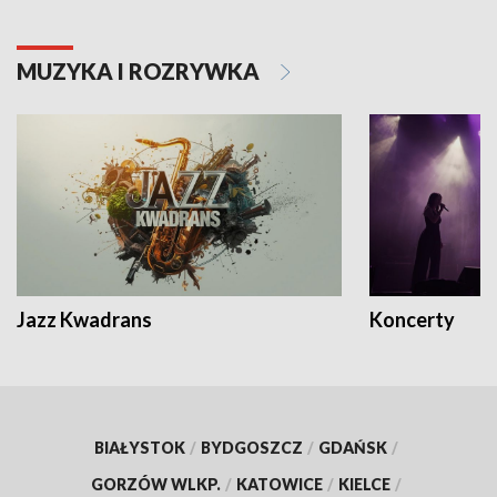
MUZYKA I ROZRYWKA
Jazz Kwadrans
Koncerty
BIAŁYSTOK
/
BYDGOSZCZ
/
GDAŃSK
/
GORZÓW WLKP.
/
KATOWICE
/
KIELCE
/