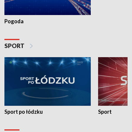
Pogoda
SPORT
Sport po łódzku
Sport