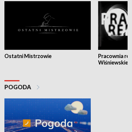
Ostatni Mistrzowie
Pracownia re
Wiśniewskieg
POGODA