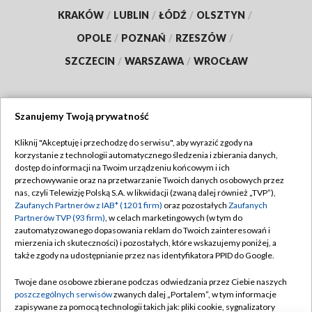
KRAKÓW
/
LUBLIN
/
ŁÓDŹ
/
OLSZTYN
/
OPOLE
/
POZNAŃ
/
RZESZÓW
/
SZCZECIN
/
WARSZAWA
/
WROCŁAW
Szanujemy Twoją prywatność
Dołącz do nas:
Kliknij "Akceptuję i przechodzę do serwisu", aby wyrazić zgody na
korzystanie z technologii automatycznego śledzenia i zbierania danych,
TVP
dostęp do informacji na Twoim urządzeniu końcowym i ich
Abonament TVP
przechowywanie oraz na przetwarzanie Twoich danych osobowych przez
Regulamin TVP
nas, czyli Telewizję Polską S.A. w likwidacji (zwaną dalej również „TVP”),
Emisja w TVP
Zaufanych Partnerów z IAB* (1201 firm)
oraz pozostałych
Zaufanych
Polityka prywatności
Partnerów TVP (93 firm)
, w celach marketingowych (w tym do
Centrum informacji TVP
Moje zgody
zautomatyzowanego dopasowania reklam do Twoich zainteresowań i
mierzenia ich skuteczności) i pozostałych, które wskazujemy poniżej, a
Naziemna Telewizja Cyfrowa
Pomoc
także zgody na udostępnianie przez nas identyfikatora PPID do Google.
Sklep TVP
Biuro reklamy
Twoje dane osobowe zbierane podczas odwiedzania przez Ciebie naszych
Rada Programowa
poszczególnych serwisów
zwanych dalej „Portalem”, w tym informacje
Kontakt
zapisywane za pomocą technologii takich jak: pliki cookie, sygnalizatory