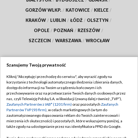
GORZÓW WLKP.
/
KATOWICE
/
KIELCE
/
KRAKÓW
/
LUBLIN
/
ŁÓDŹ
/
OLSZTYN
/
OPOLE
/
POZNAŃ
/
RZESZÓW
/
SZCZECIN
/
WARSZAWA
/
WROCŁAW
Szanujemy Twoją prywatność
Dołącz do nas:
Kliknij "Akceptuję i przechodzę do serwisu", aby wyrazić zgody na
korzystanie z technologii automatycznego śledzenia i zbierania danych,
TVP
dostęp do informacji na Twoim urządzeniu końcowym i ich
Abonament TVP
przechowywanie oraz na przetwarzanie Twoich danych osobowych przez
Regulamin TVP
nas, czyli Telewizję Polską S.A. w likwidacji (zwaną dalej również „TVP”),
Emisja w TVP
Zaufanych Partnerów z IAB* (1201 firm)
oraz pozostałych
Zaufanych
Polityka prywatności
Partnerów TVP (93 firm)
, w celach marketingowych (w tym do
Centrum informacji TVP
Moje zgody
zautomatyzowanego dopasowania reklam do Twoich zainteresowań i
mierzenia ich skuteczności) i pozostałych, które wskazujemy poniżej, a
Naziemna Telewizja Cyfrowa
Pomoc
także zgody na udostępnianie przez nas identyfikatora PPID do Google.
Sklep TVP
Biuro reklamy