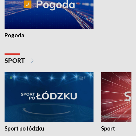
Pogoda
SPORT
Sport po łódzku
Sport