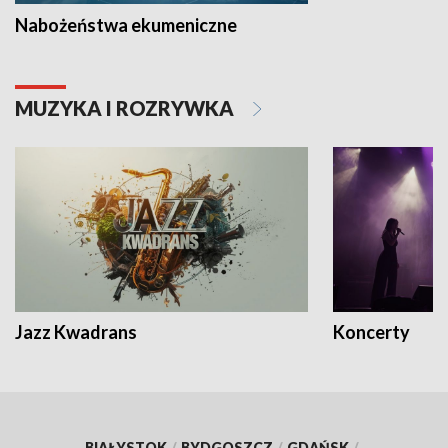
Nabożeństwa ekumeniczne
MUZYKA I ROZRYWKA
Jazz Kwadrans
Koncerty
BIAŁYSTOK
/
BYDGOSZCZ
/
GDAŃSK
/