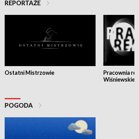
REPORTAŻE
Ostatni Mistrzowie
Pracownia re
Wiśniewskieg
POGODA