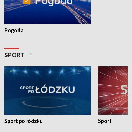
Pogoda
SPORT
Sport po łódzku
Sport