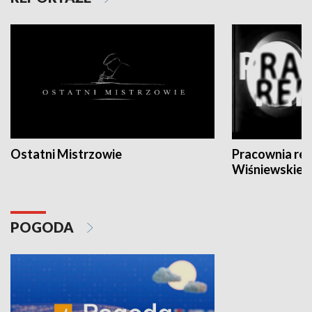
Ostatni Mistrzowie
Pracownia re
Wiśniewskieg
POGODA