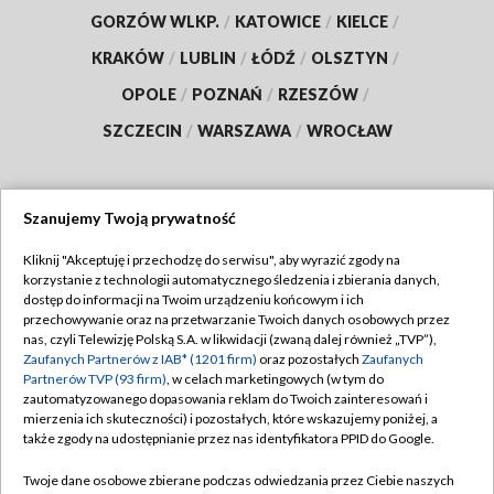
GORZÓW WLKP.
/
KATOWICE
/
KIELCE
/
KRAKÓW
/
LUBLIN
/
ŁÓDŹ
/
OLSZTYN
/
OPOLE
/
POZNAŃ
/
RZESZÓW
/
SZCZECIN
/
WARSZAWA
/
WROCŁAW
Szanujemy Twoją prywatność
Dołącz do nas:
Kliknij "Akceptuję i przechodzę do serwisu", aby wyrazić zgody na
korzystanie z technologii automatycznego śledzenia i zbierania danych,
TVP
dostęp do informacji na Twoim urządzeniu końcowym i ich
Abonament TVP
przechowywanie oraz na przetwarzanie Twoich danych osobowych przez
Regulamin TVP
nas, czyli Telewizję Polską S.A. w likwidacji (zwaną dalej również „TVP”),
Emisja w TVP
Zaufanych Partnerów z IAB* (1201 firm)
oraz pozostałych
Zaufanych
Polityka prywatności
Partnerów TVP (93 firm)
, w celach marketingowych (w tym do
Centrum informacji TVP
Moje zgody
zautomatyzowanego dopasowania reklam do Twoich zainteresowań i
mierzenia ich skuteczności) i pozostałych, które wskazujemy poniżej, a
Naziemna Telewizja Cyfrowa
Pomoc
także zgody na udostępnianie przez nas identyfikatora PPID do Google.
Sklep TVP
Biuro reklamy
Twoje dane osobowe zbierane podczas odwiedzania przez Ciebie naszych