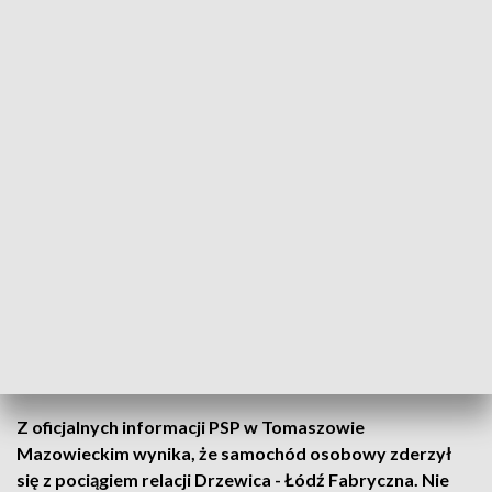
fot. PSP w Tomaszowie Mazowieckim
W poniedziałek ( 1 maja) doszło do wypadku na
przejeździe kolejowym w okolicach Tomaszowa
Mazowieckiego. Do zdarzenia doszło ok. godz.
12:39 na niestrzeżonym przejeździe kolejowym w
Tomaszowie Mazowieckim.
Z oficjalnych informacji PSP w Tomaszowie
Mazowieckim wynika, że samochód osobowy zderzył
się z pociągiem relacji Drzewica - Łódź Fabryczna. Nie