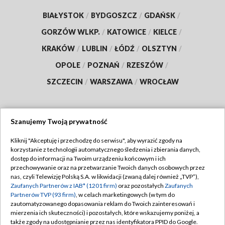
BIAŁYSTOK
/
BYDGOSZCZ
/
GDAŃSK
/
GORZÓW WLKP.
/
KATOWICE
/
KIELCE
/
KRAKÓW
/
LUBLIN
/
ŁÓDŹ
/
OLSZTYN
/
OPOLE
/
POZNAŃ
/
RZESZÓW
/
SZCZECIN
/
WARSZAWA
/
WROCŁAW
Szanujemy Twoją prywatność
Dołącz do nas:
Kliknij "Akceptuję i przechodzę do serwisu", aby wyrazić zgody na
korzystanie z technologii automatycznego śledzenia i zbierania danych,
TVP
dostęp do informacji na Twoim urządzeniu końcowym i ich
Abonament TVP
przechowywanie oraz na przetwarzanie Twoich danych osobowych przez
Regulamin TVP
nas, czyli Telewizję Polską S.A. w likwidacji (zwaną dalej również „TVP”),
Emisja w TVP
Polityka prywatności
Zaufanych Partnerów z IAB* (1201 firm)
oraz pozostałych
Zaufanych
Partnerów TVP (93 firm)
, w celach marketingowych (w tym do
Centrum informacji TVP
Moje zgody
zautomatyzowanego dopasowania reklam do Twoich zainteresowań i
mierzenia ich skuteczności) i pozostałych, które wskazujemy poniżej, a
Naziemna Telewizja Cyfrowa
Pomoc
także zgody na udostępnianie przez nas identyfikatora PPID do Google.