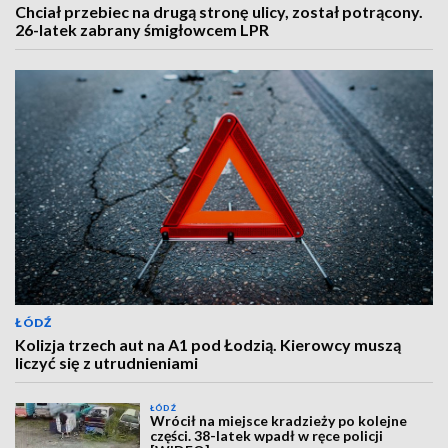
Chciał przebiec na drugą stronę ulicy, został potrącony.
26-latek zabrany śmigłowcem LPR
ŁÓDŹ
Kolizja trzech aut na A1 pod Łodzią. Kierowcy muszą
liczyć się z utrudnieniami
ŁÓDŹ
Wrócił na miejsce kradzieży po kolejne
części. 38-latek wpadł w ręce policji