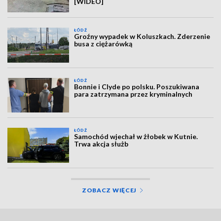
[WIDEO]
ŁÓDŹ
Groźny wypadek w Koluszkach. Zderzenie
busa z ciężarówką
ŁÓDŹ
Bonnie i Clyde po polsku. Poszukiwana
para zatrzymana przez kryminalnych
ŁÓDŹ
Samochód wjechał w żłobek w Kutnie.
Trwa akcja służb
ZOBACZ WIĘCEJ