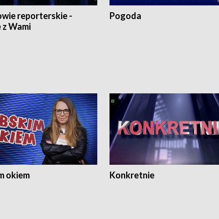
wie reporterskie -
Pogoda
 z Wami
m okiem
Konkretnie