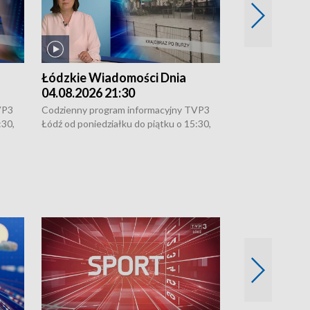
Łódzkie Wiadomości Dnia
Łódzkie Wia
04.08.2026 21:30
04.08.2026 1
VP3
Codzienny program informacyjny TVP3
Codzienny progr
:30,
Łódź od poniedziałku do piątku o 15:30,
Łódź od poniedzi
16:30, 18:30 i 21:30. W weekendy o
16:30, 18:30 i 2
18:30 i 21:30.
18:30 i 21:30.