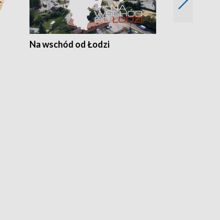
Na wschód od Łodzi
Zimowe szal
Polski