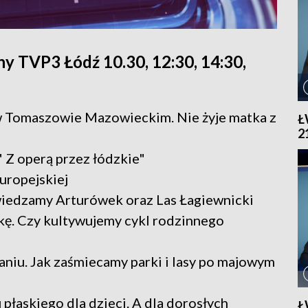
y TVP3 Łódź 10.30, 12:30, 14:30,
w Tomaszowie Mazowieckim. Nie żyje matka z
Ł
2
 Z operą przez łódzkie"
uropejskiej
wiedzamy Arturówek oraz Las Łagiewnicki
kę. Czy kultywujemy cykl rodzinnego
aniu. Jak zaśmiecamy parki i lasy po majowym
płaskiego dla dzieci. A dla dorosłych
Ł