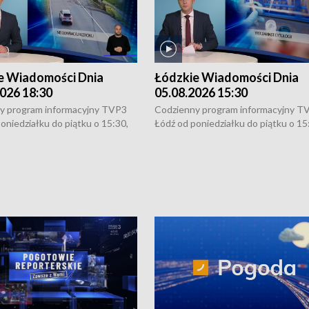
e Wiadomości Dnia
Łódzkie Wiadomości Dnia
026 18:30
05.08.2026 15:30
y program informacyjny TVP3
Codzienny program informacyjny T
oniedziałku do piątku o 15:30,
Łódź od poniedziałku do piątku o 15
:30 i 21:30. W weekendy o
16:30, 18:30 i 21:30. W weekendy o
1:30.
18:30 i 21:30.