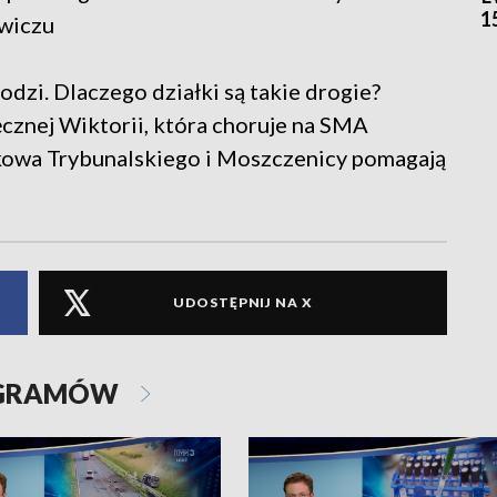
1
wiczu
dzi. Dlaczego działki są takie drogie?
cznej Wiktorii, która choruje na SMA
trkowa Trybunalskiego i Moszczenicy pomagają
UDOSTĘPNIJ NA X
OGRAMÓW