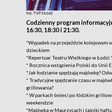
fot. TVP3 Łódź
Codzienny program informacyjn
16:30, 18:30 i 21:30.
*Wypadek na przejeździe kolejowym 
dzieckiem
*Repertuar Teatru Wielkiego w Łodzi "
* Rocznica wstąpienia Polski do Unii E
*Jak łodzianie spędzają majówkę? Od
* Tradycyjne spędzanie czasu w majów
grillowania?
* W parkach śmieci po łódzkim grillow
weekendzie
*Majówka w Maurzycach i tajniki haftu 