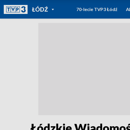
POWRÓT DO
ŁÓDŹ
70-lecie TVP3 Łódź
A
TVP REGIONY
Łódzkie Wiadomośc