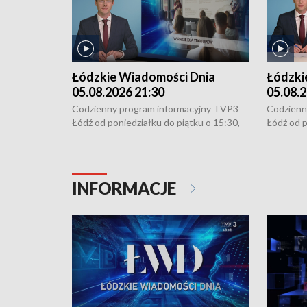
Łódzkie Wiadomości Dnia
Łódzki
05.08.2026 21:30
05.08.2
Codzienny program informacyjny TVP3
Codzienn
Łódź od poniedziałku do piątku o 15:30,
Łódź od p
16:30, 18:30 i 21:30. W weekendy o
16:30, 18
18:30 i 21:30.
18:30 i 2
INFORMACJE