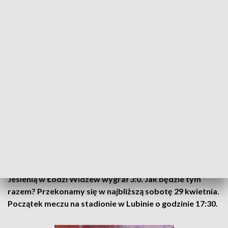
osiem zwycięstw, zanotowali osiem remisów i ponieśli
trzynaście porażek.
WIDZEW ŁÓDŹ - PIAST GLIWICE 2:3 - ZOBACZ
Niewiele lepiej wygląda sytuacja Widzewa, który ma na
swoim koncie 38 oczek i zajmuje ósmą lokatę w ligowej
tabeli, mając siedem punktów przewagi nad strefą
spadkową. Łodzianie w dotychczasowych 29 meczach
odnieśli dziesięć zwycięstw, ośmiokrotnie dzielili się
punktami i jedenastokrotnie schodzili z boiska pokonani.
WIDZEW ŁÓDŹ – ZAGŁĘBIE LUBIN 3:0
Jesienią w Łodzi Widzew wygrał 3:0. Jak będzie tym
razem? Przekonamy się w najbliższą sobotę 29 kwietnia.
Początek meczu na stadionie w Lubinie o godzinie 17:30.