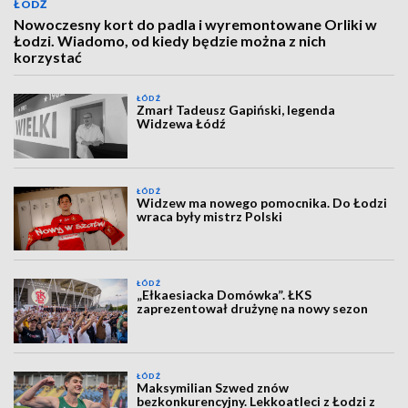
ŁÓDŹ
Nowoczesny kort do padla i wyremontowane Orliki w
Łodzi. Wiadomo, od kiedy będzie można z nich
korzystać
ŁÓDŹ
Zmarł Tadeusz Gapiński, legenda
Widzewa Łódź
ŁÓDŹ
Widzew ma nowego pomocnika. Do Łodzi
wraca były mistrz Polski
ŁÓDŹ
„Ełkaesiacka Domówka”. ŁKS
zaprezentował drużynę na nowy sezon
ŁÓDŹ
Maksymilian Szwed znów
bezkonkurencyjny. Lekkoatleci z Łodzi z