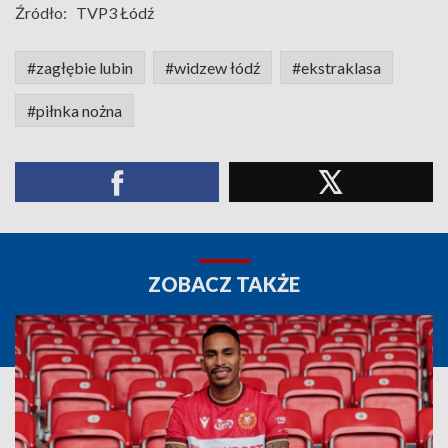
Źródło:
TVP3 Łódź
#zagłębie lubin
#widzew łódź
#ekstraklasa
#piłnka nożna
ZOBACZ TAKŻE