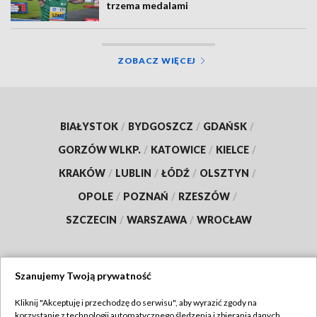
trzema medalami
ZOBACZ WIĘCEJ
BIAŁYSTOK
/
BYDGOSZCZ
/
GDAŃSK
/
GORZÓW WLKP.
/
KATOWICE
/
KIELCE
/
KRAKÓW
/
LUBLIN
/
ŁÓDŹ
/
OLSZTYN
/
OPOLE
/
POZNAŃ
/
RZESZÓW
/
SZCZECIN
/
WARSZAWA
/
WROCŁAW
Szanujemy Twoją prywatność
Dołącz do nas:
Kliknij "Akceptuję i przechodzę do serwisu", aby wyrazić zgody na
korzystanie z technologii automatycznego śledzenia i zbierania danych,