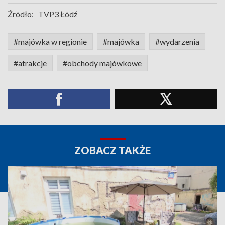
Źródło:
TVP3 Łódź
#majówka w regionie
#majówka
#wydarzenia
#atrakcje
#obchody majówkowe
ZOBACZ TAKŻE