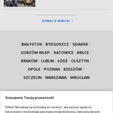
ZOBACZ WIĘCEJ
BIAŁYSTOK
/
BYDGOSZCZ
/
GDAŃSK
/
GORZÓW WLKP.
/
KATOWICE
/
KIELCE
/
KRAKÓW
/
LUBLIN
/
ŁÓDŹ
/
OLSZTYN
/
OPOLE
/
POZNAŃ
/
RZESZÓW
/
SZCZECIN
/
WARSZAWA
/
WROCŁAW
Szanujemy Twoją prywatność
Dołącz do nas:
Kliknij "Akceptuję i przechodzę do serwisu", aby wyrazić zgody na
korzystanie z technologii automatycznego śledzenia i zbierania danych,
TVP