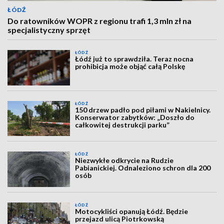
ŁÓDŹ
Do ratowników WOPR z regionu trafi 1,3 mln zł na
specjalistyczny sprzęt
ŁÓDŹ
Łódź już to sprawdziła. Teraz nocna
prohibicja może objąć całą Polskę
ŁÓDŹ
150 drzew padło pod piłami w Nakielnicy.
Konserwator zabytków: „Doszło do
całkowitej destrukcji parku”
ŁÓDŹ
Niezwykłe odkrycie na Rudzie
Pabianickiej. Odnaleziono schron dla 200
osób
ŁÓDŹ
Motocykliści opanują Łódź. Będzie
przejazd ulicą Piotrkowską