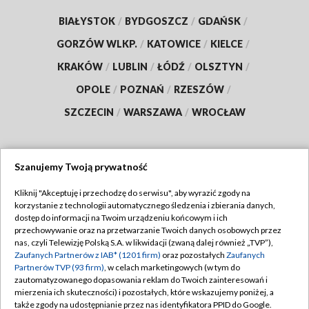
BIAŁYSTOK
/
BYDGOSZCZ
/
GDAŃSK
/
GORZÓW WLKP.
/
KATOWICE
/
KIELCE
/
KRAKÓW
/
LUBLIN
/
ŁÓDŹ
/
OLSZTYN
/
OPOLE
/
POZNAŃ
/
RZESZÓW
/
SZCZECIN
/
WARSZAWA
/
WROCŁAW
Szanujemy Twoją prywatność
Dołącz do nas:
Kliknij "Akceptuję i przechodzę do serwisu", aby wyrazić zgody na
korzystanie z technologii automatycznego śledzenia i zbierania danych,
TVP
dostęp do informacji na Twoim urządzeniu końcowym i ich
Abonament TVP
przechowywanie oraz na przetwarzanie Twoich danych osobowych przez
Regulamin TVP
nas, czyli Telewizję Polską S.A. w likwidacji (zwaną dalej również „TVP”),
Emisja w TVP
Polityka prywatności
Zaufanych Partnerów z IAB* (1201 firm)
oraz pozostałych
Zaufanych
Partnerów TVP (93 firm)
, w celach marketingowych (w tym do
Centrum informacji TVP
Moje zgody
zautomatyzowanego dopasowania reklam do Twoich zainteresowań i
mierzenia ich skuteczności) i pozostałych, które wskazujemy poniżej, a
Naziemna Telewizja Cyfrowa
Pomoc
także zgody na udostępnianie przez nas identyfikatora PPID do Google.