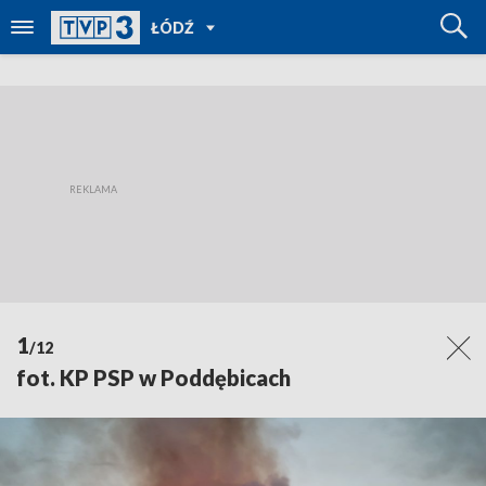
POWRÓT
ŁÓDŹ
DO
TVP
REGIONY
1
/12
fot. KP PSP w Poddębicach