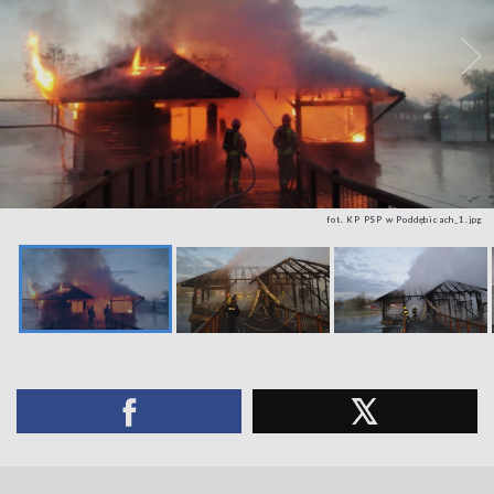
fot. KP PSP w Poddębicach_1.jpg