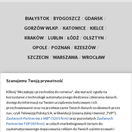
BIAŁYSTOK
/
BYDGOSZCZ
/
GDAŃSK
/
GORZÓW WLKP.
/
KATOWICE
/
KIELCE
/
KRAKÓW
/
LUBLIN
/
ŁÓDŹ
/
OLSZTYN
/
OPOLE
/
POZNAŃ
/
RZESZÓW
/
SZCZECIN
/
WARSZAWA
/
WROCŁAW
Szanujemy Twoją prywatność
Dołącz do nas:
Kliknij "Akceptuję i przechodzę do serwisu", aby wyrazić zgody na
korzystanie z technologii automatycznego śledzenia i zbierania danych,
TVP
dostęp do informacji na Twoim urządzeniu końcowym i ich
Abonament TVP
przechowywanie oraz na przetwarzanie Twoich danych osobowych przez
Regulamin TVP
nas, czyli Telewizję Polską S.A. w likwidacji (zwaną dalej również „TVP”),
Emisja w TVP
Zaufanych Partnerów z IAB* (1201 firm)
oraz pozostałych
Zaufanych
Polityka prywatności
Partnerów TVP (93 firm)
, w celach marketingowych (w tym do
Centrum informacji TVP
Moje zgody
zautomatyzowanego dopasowania reklam do Twoich zainteresowań i