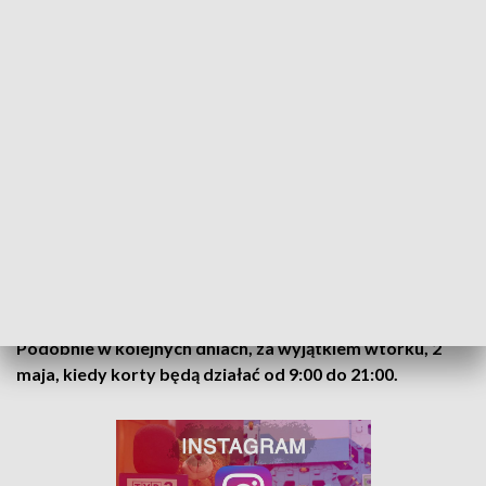
Ze względu na to, mieszkańcy miasta i tenisiści mogą cieszyć
się grą nawet w okresach wieczornych przy
energooszczędnym oświetleniu ledowym.
Jeśli tylko pogoda pozwoli, tenisiści będą
mogli cieszyć się dostępnością kortów aż
do później jesieni
- mówi Paweł Woźniak, dyrektor Miejskiego
Centrum Sportu w Bełchatowie.
W sobotę obiekt będzie czynny od godz. 8:00 do 16:00.
Podobnie w kolejnych dniach, za wyjątkiem wtorku, 2
maja, kiedy korty będą działać od 9:00 do 21:00.