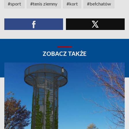
#sport
#tenis ziemny
#kort
#bełchatów
ZOBACZ TAKŻE