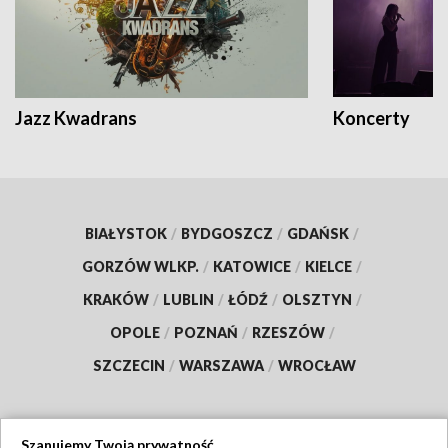
Jazz Kwadrans
Koncerty
BIAŁYSTOK
/
BYDGOSZCZ
/
GDAŃSK
/
GORZÓW WLKP.
/
KATOWICE
/
KIELCE
/
KRAKÓW
/
LUBLIN
/
ŁÓDŹ
/
OLSZTYN
/
OPOLE
/
POZNAŃ
/
RZESZÓW
/
SZCZECIN
/
WARSZAWA
/
WROCŁAW
Szanujemy Twoją prywatność