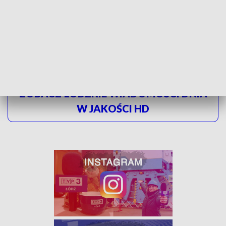
Narodów Świata, był także honorowym obywatelem
państwa Izrael.
W 1998 roku został nominowany do
Pokojowej Nagrody Nobla.
ZOBACZ ŁÓDZKIE WIADOMOŚCI DNIA
W JAKOŚCI HD