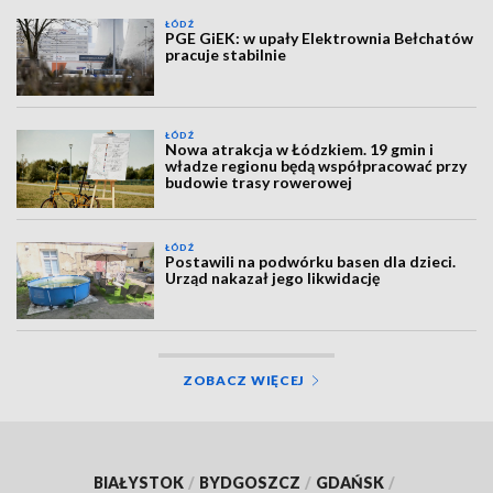
ŁÓDŹ
PGE GiEK: w upały Elektrownia Bełchatów
pracuje stabilnie
ŁÓDŹ
Nowa atrakcja w Łódzkiem. 19 gmin i
władze regionu będą współpracować przy
budowie trasy rowerowej
ŁÓDŹ
Postawili na podwórku basen dla dzieci.
Urząd nakazał jego likwidację
ZOBACZ WIĘCEJ
BIAŁYSTOK
/
BYDGOSZCZ
/
GDAŃSK
/