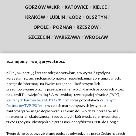
GORZÓW WLKP.
/
KATOWICE
/
KIELCE
/
KRAKÓW
/
LUBLIN
/
ŁÓDŹ
/
OLSZTYN
/
OPOLE
/
POZNAŃ
/
RZESZÓW
/
SZCZECIN
/
WARSZAWA
/
WROCŁAW
Szanujemy Twoją prywatność
Dołącz do nas:
Kliknij "Akceptuję i przechodzę do serwisu", aby wyrazić zgody na
korzystanie z technologii automatycznego śledzenia i zbierania danych,
TVP
dostęp do informacji na Twoim urządzeniu końcowym i ich
Abonament TVP
przechowywanie oraz na przetwarzanie Twoich danych osobowych przez
Regulamin TVP
nas, czyli Telewizję Polską S.A. w likwidacji (zwaną dalej również „TVP”),
Emisja w TVP
Polityka prywatności
Zaufanych Partnerów z IAB* (1201 firm)
oraz pozostałych
Zaufanych
Partnerów TVP (93 firm)
, w celach marketingowych (w tym do
Centrum informacji TVP
Moje zgody
zautomatyzowanego dopasowania reklam do Twoich zainteresowań i
mierzenia ich skuteczności) i pozostałych, które wskazujemy poniżej, a
Naziemna Telewizja Cyfrowa
Pomoc
także zgody na udostępnianie przez nas identyfikatora PPID do Google.
Sklep TVP
Biuro reklamy
Twoje dane osobowe zbierane podczas odwiedzania przez Ciebie naszych