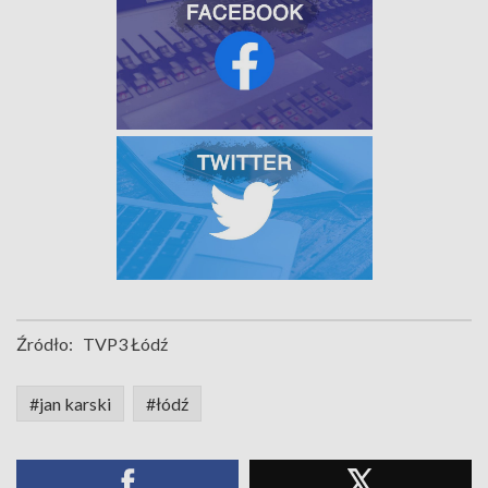
Źródło:
TVP3 Łódź
#jan karski
#łódź