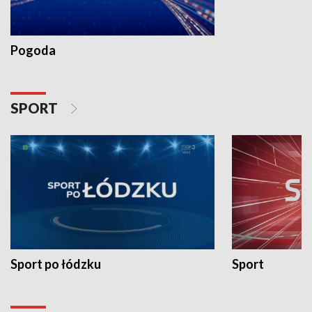
Pogoda
SPORT
Sport po łódzku
Sport