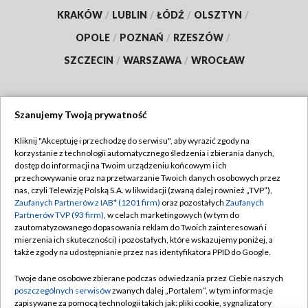
KRAKÓW
/
LUBLIN
/
ŁÓDŹ
/
OLSZTYN
/
OPOLE
/
POZNAŃ
/
RZESZÓW
/
SZCZECIN
/
WARSZAWA
/
WROCŁAW
Szanujemy Twoją prywatność
Dołącz do nas:
Kliknij "Akceptuję i przechodzę do serwisu", aby wyrazić zgody na
korzystanie z technologii automatycznego śledzenia i zbierania danych,
TVP
dostęp do informacji na Twoim urządzeniu końcowym i ich
Abonament TVP
przechowywanie oraz na przetwarzanie Twoich danych osobowych przez
Regulamin TVP
nas, czyli Telewizję Polską S.A. w likwidacji (zwaną dalej również „TVP”),
Emisja w TVP
Zaufanych Partnerów z IAB* (1201 firm)
oraz pozostałych
Zaufanych
Polityka prywatności
Partnerów TVP (93 firm)
, w celach marketingowych (w tym do
Centrum informacji TVP
Moje zgody
zautomatyzowanego dopasowania reklam do Twoich zainteresowań i
mierzenia ich skuteczności) i pozostałych, które wskazujemy poniżej, a
Naziemna Telewizja Cyfrowa
Pomoc
także zgody na udostępnianie przez nas identyfikatora PPID do Google.
Sklep TVP
Biuro reklamy
Twoje dane osobowe zbierane podczas odwiedzania przez Ciebie naszych
Rada Programowa
poszczególnych serwisów
zwanych dalej „Portalem”, w tym informacje
Kontakt
zapisywane za pomocą technologii takich jak: pliki cookie, sygnalizatory