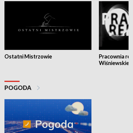
Ostatni Mistrzowie
Pracownia re
Wiśniewskieg
POGODA