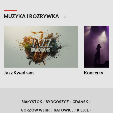
MUZYKA I ROZRYWKA
Jazz Kwadrans
Koncerty
BIAŁYSTOK
/
BYDGOSZCZ
/
GDAŃSK
/
GORZÓW WLKP.
/
KATOWICE
/
KIELCE
/