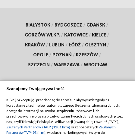
BIAŁYSTOK
/
BYDGOSZCZ
/
GDAŃSK
/
GORZÓW WLKP.
/
KATOWICE
/
KIELCE
/
KRAKÓW
/
LUBLIN
/
ŁÓDŹ
/
OLSZTYN
/
OPOLE
/
POZNAŃ
/
RZESZÓW
/
SZCZECIN
/
WARSZAWA
/
WROCŁAW
Szanujemy Twoją prywatność
Dołącz do nas:
Kliknij "Akceptuję i przechodzę do serwisu", aby wyrazić zgody na
korzystanie z technologii automatycznego śledzenia i zbierania danych,
TVP
dostęp do informacji na Twoim urządzeniu końcowym i ich
Abonament TVP
przechowywanie oraz na przetwarzanie Twoich danych osobowych przez
Regulamin TVP
nas, czyli Telewizję Polską S.A. w likwidacji (zwaną dalej również „TVP”),
Emisja w TVP
Zaufanych Partnerów z IAB* (1201 firm)
oraz pozostałych
Zaufanych
Polityka prywatności
Partnerów TVP (93 firm)
, w celach marketingowych (w tym do