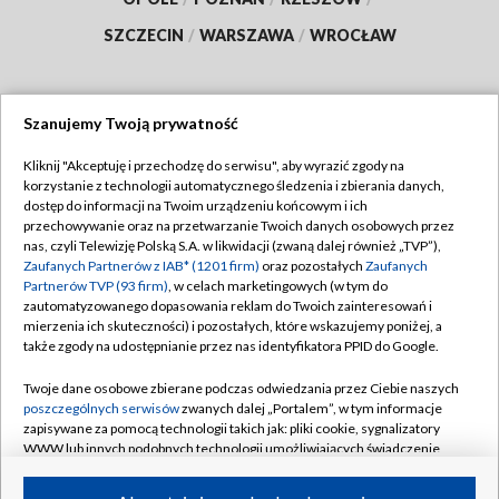
SZCZECIN
/
WARSZAWA
/
WROCŁAW
Szanujemy Twoją prywatność
Dołącz do nas:
Kliknij "Akceptuję i przechodzę do serwisu", aby wyrazić zgody na
korzystanie z technologii automatycznego śledzenia i zbierania danych,
TVP
dostęp do informacji na Twoim urządzeniu końcowym i ich
Abonament TVP
przechowywanie oraz na przetwarzanie Twoich danych osobowych przez
Regulamin TVP
nas, czyli Telewizję Polską S.A. w likwidacji (zwaną dalej również „TVP”),
Emisja w TVP
Zaufanych Partnerów z IAB* (1201 firm)
oraz pozostałych
Zaufanych
Polityka prywatności
Partnerów TVP (93 firm)
, w celach marketingowych (w tym do
Centrum informacji TVP
Moje zgody
zautomatyzowanego dopasowania reklam do Twoich zainteresowań i
mierzenia ich skuteczności) i pozostałych, które wskazujemy poniżej, a
Naziemna Telewizja Cyfrowa
Pomoc
także zgody na udostępnianie przez nas identyfikatora PPID do Google.
Sklep TVP
Biuro reklamy
Twoje dane osobowe zbierane podczas odwiedzania przez Ciebie naszych
Rada Programowa
poszczególnych serwisów
zwanych dalej „Portalem”, w tym informacje
Kontakt
zapisywane za pomocą technologii takich jak: pliki cookie, sygnalizatory
System NOS
WWW lub innych podobnych technologii umożliwiających świadczenie
dopasowanych i bezpiecznych usług, personalizację treści oraz reklam,
Informacje o nadawcy
Kanały
udostępnianie funkcji mediów społecznościowych oraz analizowanie