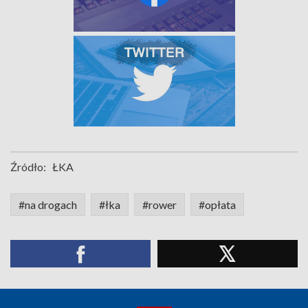
Źródło:
ŁKA
#na drogach
#łka
#rower
#opłata