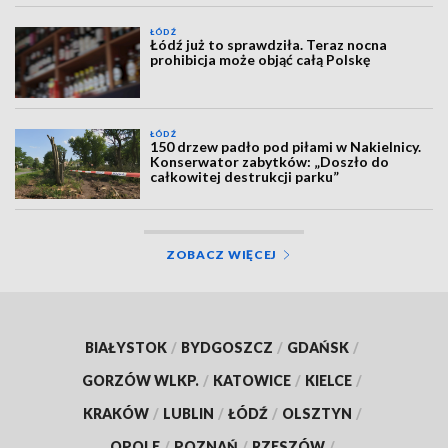
ŁÓDŹ
Łódź już to sprawdziła. Teraz nocna
prohibicja może objąć całą Polskę
ŁÓDŹ
150 drzew padło pod piłami w Nakielnicy.
Konserwator zabytków: „Doszło do
całkowitej destrukcji parku”
ZOBACZ WIĘCEJ
BIAŁYSTOK
/
BYDGOSZCZ
/
GDAŃSK
/
GORZÓW WLKP.
/
KATOWICE
/
KIELCE
/
KRAKÓW
/
LUBLIN
/
ŁÓDŹ
/
OLSZTYN
/
OPOLE
/
POZNAŃ
/
RZESZÓW
/