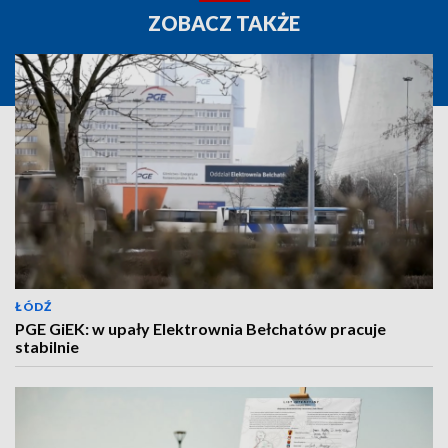
ZOBACZ TAKŻE
ŁÓDŹ
PGE GiEK: w upały Elektrownia Bełchatów pracuje
stabilnie