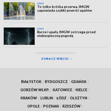
ŁÓDŹ
To tylko krótka przerwa. IMGW
zapowiada szybki powrót upałów
ŁÓDŹ
Burze i upały. IMGW ostrzega przed
niebezpieczną pogodą
ZOBACZ WIĘCEJ
BIAŁYSTOK
/
BYDGOSZCZ
/
GDAŃSK
/
GORZÓW WLKP.
/
KATOWICE
/
KIELCE
/
KRAKÓW
/
LUBLIN
/
ŁÓDŹ
/
OLSZTYN
/
OPOLE
/
POZNAŃ
/
RZESZÓW
/