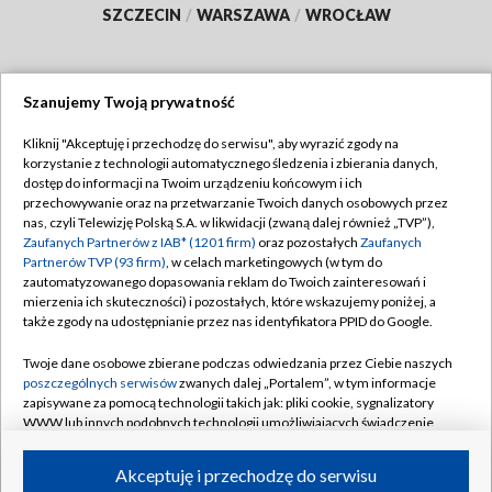
SZCZECIN
/
WARSZAWA
/
WROCŁAW
Szanujemy Twoją prywatność
Dołącz do nas:
Kliknij "Akceptuję i przechodzę do serwisu", aby wyrazić zgody na
korzystanie z technologii automatycznego śledzenia i zbierania danych,
TVP
dostęp do informacji na Twoim urządzeniu końcowym i ich
Abonament TVP
przechowywanie oraz na przetwarzanie Twoich danych osobowych przez
Regulamin TVP
nas, czyli Telewizję Polską S.A. w likwidacji (zwaną dalej również „TVP”),
Emisja w TVP
Zaufanych Partnerów z IAB* (1201 firm)
oraz pozostałych
Zaufanych
Polityka prywatności
Partnerów TVP (93 firm)
, w celach marketingowych (w tym do
Centrum informacji TVP
Moje zgody
zautomatyzowanego dopasowania reklam do Twoich zainteresowań i
mierzenia ich skuteczności) i pozostałych, które wskazujemy poniżej, a
Naziemna Telewizja Cyfrowa
Pomoc
także zgody na udostępnianie przez nas identyfikatora PPID do Google.
Sklep TVP
Biuro reklamy
Twoje dane osobowe zbierane podczas odwiedzania przez Ciebie naszych
Rada Programowa
poszczególnych serwisów
zwanych dalej „Portalem”, w tym informacje
Kontakt
zapisywane za pomocą technologii takich jak: pliki cookie, sygnalizatory
System NOS
WWW lub innych podobnych technologii umożliwiających świadczenie
dopasowanych i bezpiecznych usług, personalizację treści oraz reklam,
Informacje o nadawcy
Kanały
udostępnianie funkcji mediów społecznościowych oraz analizowanie
Akceptuję i przechodzę do serwisu
ruchu w Internecie.
Program dla prasy