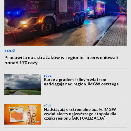
ŁÓDŹ
Pracowita noc strażaków w regionie. Interweniowali
ponad 170 razy
ŁÓDŹ
Burze z gradem i silnym wiatrem
nadciągają nad region. IMGW ostrzega
ŁÓDŹ
Nadciągają ekstremalne upały. IMGW
wydał alerty najwyższego stopnia dla
części regionu [AKTUALIZACJA]