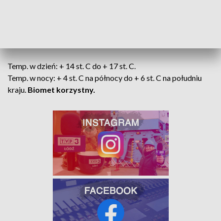
województwie łódzkim słonecznie, zachmurzenie małe
do umiarkowanego, bez opadów oraz wiosennie ciepło
.
Widzialność dobra. Wiatr północno-wschodni, słaby i
umiarkowany, 15-22 km/h.
Temp. w dzień: + 14 st. C do + 17 st. C.
Temp. w nocy: + 4 st. C na północy do + 6 st. C na południu
kraju.
Biomet korzystny.