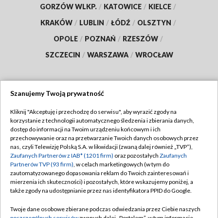
GORZÓW WLKP.
/
KATOWICE
/
KIELCE
/
KRAKÓW
/
LUBLIN
/
ŁÓDŹ
/
OLSZTYN
/
OPOLE
/
POZNAŃ
/
RZESZÓW
/
SZCZECIN
/
WARSZAWA
/
WROCŁAW
Szanujemy Twoją prywatność
Dołącz do nas:
Kliknij "Akceptuję i przechodzę do serwisu", aby wyrazić zgody na
korzystanie z technologii automatycznego śledzenia i zbierania danych,
TVP
dostęp do informacji na Twoim urządzeniu końcowym i ich
Abonament TVP
przechowywanie oraz na przetwarzanie Twoich danych osobowych przez
Regulamin TVP
nas, czyli Telewizję Polską S.A. w likwidacji (zwaną dalej również „TVP”),
Emisja w TVP
Zaufanych Partnerów z IAB* (1201 firm)
oraz pozostałych
Zaufanych
Polityka prywatności
Partnerów TVP (93 firm)
, w celach marketingowych (w tym do
Centrum informacji TVP
Moje zgody
zautomatyzowanego dopasowania reklam do Twoich zainteresowań i
mierzenia ich skuteczności) i pozostałych, które wskazujemy poniżej, a
Naziemna Telewizja Cyfrowa
Pomoc
także zgody na udostępnianie przez nas identyfikatora PPID do Google.
Sklep TVP
Biuro reklamy
Twoje dane osobowe zbierane podczas odwiedzania przez Ciebie naszych
Rada Programowa
poszczególnych serwisów
zwanych dalej „Portalem”, w tym informacje