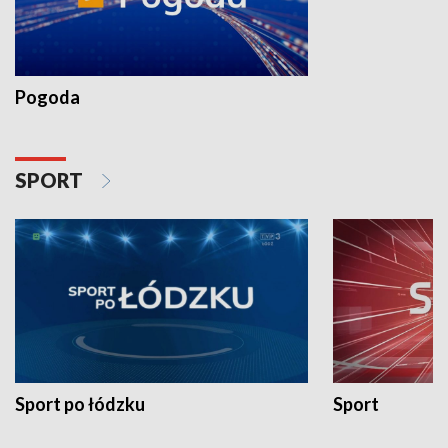
Pogoda
SPORT
Sport po łódzku
Sport