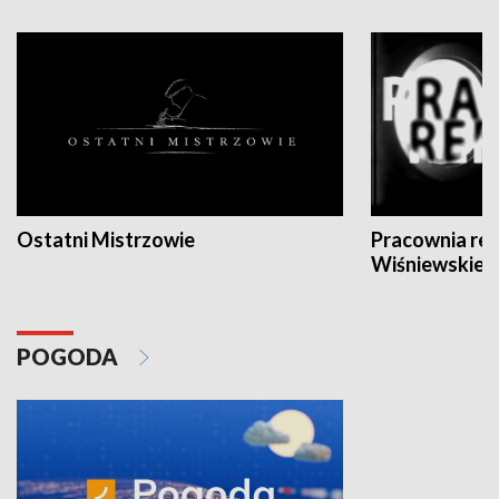
Ostatni Mistrzowie
Pracownia re
Wiśniewskieg
POGODA