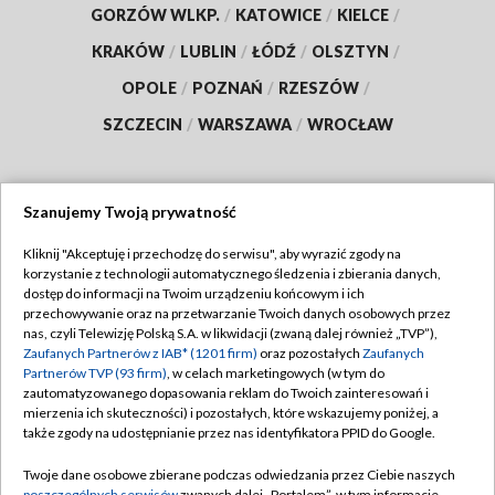
GORZÓW WLKP.
/
KATOWICE
/
KIELCE
/
KRAKÓW
/
LUBLIN
/
ŁÓDŹ
/
OLSZTYN
/
OPOLE
/
POZNAŃ
/
RZESZÓW
/
SZCZECIN
/
WARSZAWA
/
WROCŁAW
Szanujemy Twoją prywatność
Dołącz do nas:
Kliknij "Akceptuję i przechodzę do serwisu", aby wyrazić zgody na
korzystanie z technologii automatycznego śledzenia i zbierania danych,
TVP
dostęp do informacji na Twoim urządzeniu końcowym i ich
Abonament TVP
przechowywanie oraz na przetwarzanie Twoich danych osobowych przez
Regulamin TVP
nas, czyli Telewizję Polską S.A. w likwidacji (zwaną dalej również „TVP”),
Emisja w TVP
Zaufanych Partnerów z IAB* (1201 firm)
oraz pozostałych
Zaufanych
Polityka prywatności
Partnerów TVP (93 firm)
, w celach marketingowych (w tym do
Centrum informacji TVP
Moje zgody
zautomatyzowanego dopasowania reklam do Twoich zainteresowań i
mierzenia ich skuteczności) i pozostałych, które wskazujemy poniżej, a
Naziemna Telewizja Cyfrowa
Pomoc
także zgody na udostępnianie przez nas identyfikatora PPID do Google.
Sklep TVP
Biuro reklamy
Twoje dane osobowe zbierane podczas odwiedzania przez Ciebie naszych
Rada Programowa
poszczególnych serwisów
zwanych dalej „Portalem”, w tym informacje