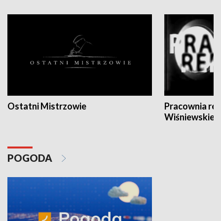
Ostatni Mistrzowie
Pracownia re
Wiśniewskieg
POGODA