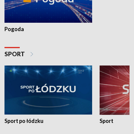
Pogoda
SPORT
Sport po łódzku
Sport