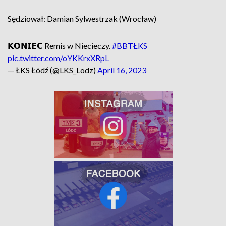
Sędziował: Damian Sylwestrzak (Wrocław)
𝗞𝗢𝗡𝗜𝗘𝗖 Remis w Niecieczy.
#BBTŁKS
pic.twitter.com/oYKKrxXRpL
— ŁKS Łódź (@LKS_Lodz)
April 16, 2023