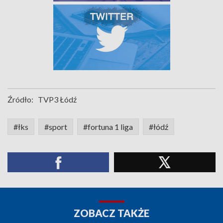
Źródło:
TVP3 Łódź
#łks
#sport
#fortuna 1 liga
#łódź
ZOBACZ TAKŻE