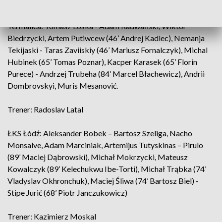
Składy:
Termalica: Tomasz Loska - Adam Radwański, Wiktor
Biedrzycki, Artem Putiwcew (46’ Andrej Kadlec), Nemanja
Tekijaski - Taras Zaviiskiy (46’ Mariusz Fornalczyk), Michal
Hubinek (65’ Tomas Poznar), Kacper Karasek (65’ Florin
Purece) - Andrzej Trubeha (84’ Marcel Błachewicz), Andrii
Dombrovskyi, Muris Mesanović.
Trener: Radoslav Latal
ŁKS Łódź: Aleksander Bobek – Bartosz Szeliga, Nacho
Monsalve, Adam Marciniak, Artemijus Tutyskinas – Pirulo
(89’ Maciej Dąbrowski), Michał Mokrzycki, Mateusz
Kowalczyk (89’ Kelechukwu Ibe-Torti), Michał Trąbka (74’
Vladyslav Okhronchuk), Maciej Śliwa (74’ Bartosz Biel) -
Stipe Jurić (68’ Piotr Janczukowicz)
Trener: Kazimierz Moskal