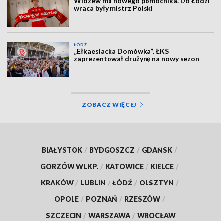
Widzew ma nowego pomocnika. Do Łodzi
wraca były mistrz Polski
ŁÓDŹ
„Ełkaesiacka Domówka”. ŁKS
zaprezentował drużynę na nowy sezon
ZOBACZ WIĘCEJ
BIAŁYSTOK
/
BYDGOSZCZ
/
GDAŃSK
/
GORZÓW WLKP.
/
KATOWICE
/
KIELCE
/
KRAKÓW
/
LUBLIN
/
ŁÓDŹ
/
OLSZTYN
/
OPOLE
/
POZNAŃ
/
RZESZÓW
/
SZCZECIN
/
WARSZAWA
/
WROCŁAW