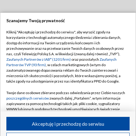
Szanujemy Twoją prywatność
Dołącz do nas:
Kliknij "Akceptuję i przechodzę do serwisu", aby wyrazić zgody na
korzystanie z technologii automatycznego śledzenia i zbierania danych,
TVP
dostęp do informacji na Twoim urządzeniu końcowym i ich
Abonament TVP
przechowywanie oraz na przetwarzanie Twoich danych osobowych przez
Regulamin TVP
nas, czyli Telewizję Polską S.A. w likwidacji (zwaną dalej również „TVP”),
Emisja w TVP
Zaufanych Partnerów z IAB* (1201 firm)
oraz pozostałych
Zaufanych
Polityka prywatności
Partnerów TVP (93 firm)
, w celach marketingowych (w tym do
Centrum informacji TVP
Moje zgody
zautomatyzowanego dopasowania reklam do Twoich zainteresowań i
mierzenia ich skuteczności) i pozostałych, które wskazujemy poniżej, a
Naziemna Telewizja Cyfrowa
Pomoc
także zgody na udostępnianie przez nas identyfikatora PPID do Google.
Sklep TVP
Biuro reklamy
Twoje dane osobowe zbierane podczas odwiedzania przez Ciebie naszych
Rada Programowa
poszczególnych serwisów
zwanych dalej „Portalem”, w tym informacje
Kontakt
zapisywane za pomocą technologii takich jak: pliki cookie, sygnalizatory
System NOS
WWW lub innych podobnych technologii umożliwiających świadczenie
dopasowanych i bezpiecznych usług, personalizację treści oraz reklam,
Informacje o nadawcy
Kanały
udostępnianie funkcji mediów społecznościowych oraz analizowanie
Akceptuję i przechodzę do serwisu
ruchu w Internecie.
Program dla prasy
©2026 Telewizja Polska S.A. w likwidacji