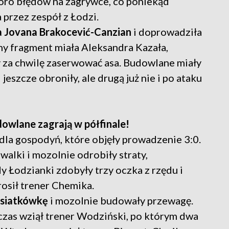
poro błędów na zagrywce, co poniekąd
 przez zespół z Łodzi.
a Jovana Brakocević-Canzian
i doprowadziła
ny fragment miała Aleksandra Kazała,
y za chwilę zaserwować asa. Budowlane miały
jeszcze obroniły, ale drugą już nie i po ataku
dowlane zagrają w półfinale!
 dla gospodyń, które objęły prowadzenie 3:0.
alki i mozolnie odrobiły straty,
 Łodzianki zdobyły trzy oczka z rzędu i
osił trener Chemika.
 siatkówkę
i mozolnie budowały przewagę.
 czas wziął trener Wodziński, po którym dwa