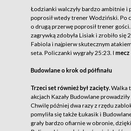
Łodzianki walczyły bardzo ambitnie i p
poprosił wtedy trener Wodziński. Po cz
o drugą przerwę poprosił trener gośc
zagrywką zdobyła Lisiak i zrobiło się
Fabiola i najpierw skutecznym atakie
seta. Policzanki wygrały 25:23. I
mecz 
Budowlane o krok od półfinału
Trzeci set również był zacięty.
Walka t
akcjach Kazały Budowlane prowadziły 
Chwilę później dwa razy z rzędu zabl
pomyliła się także Łukasik i Budowlan
grały bardzo ofiarnie w obronie, dzię