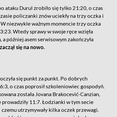
o ataku Durul zrobiło się tylko 21:20, o czas
asie policzanki znów uciekły na trzy oczka i
i. W niezwykle ważnym momencie trzy oczka
 23:23. Wtedy sprawy w swoje ręce wzięła
m, a później asem serwisowym zakończyła
zaczął się na nowo.
oczyła się punkt za punkt. Po dobrych
6:3, o czas poprosił szkoleniowiec gospodyń.
okowana została Jovana Brakocević-Canzian,
e prowadziły 11:7. Łodzianki w tym secie
ki czemu utrzymywały kilka oczek przewagi.