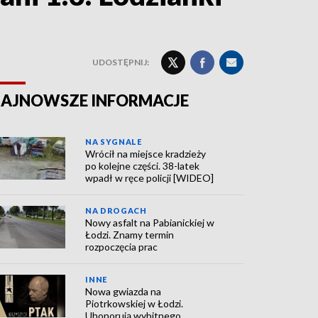
UDOSTĘPNIJ:
AJNOWSZE INFORMACJE
NA SYGNALE
Wrócił na miejsce kradzieży
po kolejne części. 38-latek
wpadł w ręce policji [WIDEO]
NA DROGACH
Nowy asfalt na Pabianickiej w
Łodzi. Znamy termin
rozpoczęcia prac
INNE
Nowa gwiazda na
Piotrkowskiej w Łodzi.
Uhonorują wybitnego