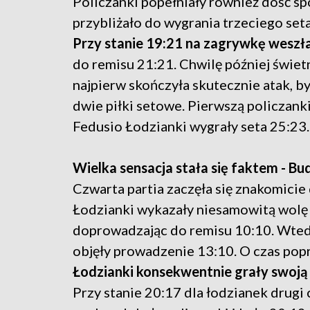
Policzanki popełniały również dość s
przybliżało do wygrania trzeciego seta
Przy stanie 19:21 na zagrywkę weszł
do remisu 21:21. Chwilę później świet
najpierw skończyła skutecznie atak, b
dwie piłki setowe. Pierwszą policzanki 
Fedusio Łodzianki wygrały seta 25:23.
Wielka sensacja stała się faktem - Bu
Czwarta partia zaczęła się znakomicie
Łodzianki wykazały niesamowitą wolę w
doprowadzając do remisu 10:10. Wtedy
objęły prowadzenie 13:10. O czas popr
Łodzianki konsekwentnie grały swoją
Przy stanie 20:17 dla łodzianek drugi