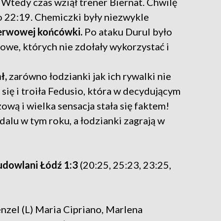
 Wtedy czas wziął trener Biernat. Chwilę
o 22:19. Chemiczki były niezwykle
erwowej końcówki.
Po ataku Durul było
owe, których nie zdołały wykorzystać i
ł,
zarówno łodzianki jak ich rywalki nie
 się i troiła Fedusio, która w decydującym
ą i wielka sensacja stała się faktem!
alu w tym roku, a łodzianki zagrają w
udowlani Łódź 1:3
(20:25, 25:23, 23:25,
nzel (L) Maria Cipriano, Marlena