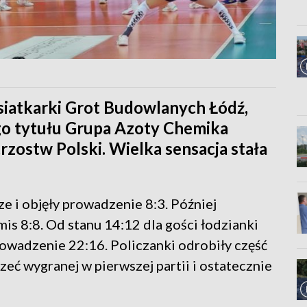
siatkarki Grot Budowlanych Łódź,
go tytułu Grupa Azoty Chemika
trzostw Polski. Wielka sensacja stała
e i objęły prowadzenie 8:3. Później
is 8:8. Od stanu 14:12 dla gości łodzianki
prowadzenie 22:16. Policzanki odrobiły część
rzeć wygranej w pierwszej partii i ostatecznie