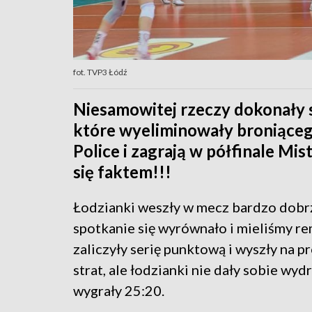
fot. TVP3 Łódź
Niesamowitej rzeczy dokonały 
które wyeliminowały broniące
Police i zagrają w półfinale Mis
się faktem!!!
Łodzianki weszły w mecz bardzo dobrz
spotkanie się wyrównało i mieliśmy rem
zaliczyły serię punktową i wyszły na 
strat, ale łodzianki nie dały sobie wyd
wygrały 25:20.