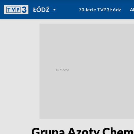
POWRÓT DO
ŁÓDŹ
70-lecie TVP3 Łódź
A
TVP REGIONY
Grupa Azoty Chemi