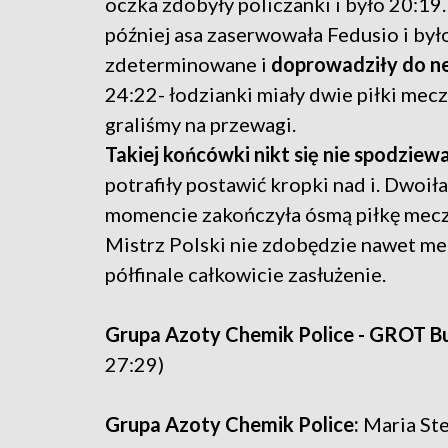
oczka zdobyły policzanki i było 20:19.
później asa zaserwowała Fedusio i był
zdeterminowane i
doprowadziły do n
24:22- łodzianki miały dwie piłki mecz
graliśmy na przewagi.
Takiej końcówki nikt się nie spodziewa
potrafiły postawić kropki nad i. Dwoiła
momencie zakończyła ósmą piłkę meczow
Mistrz Polski nie zdobędzie nawet med
półfinale całkowicie zasłużenie.
Grupa Azoty Chemik Police - GROT B
27:29)
Grupa Azoty Chemik Police:
Maria Ste