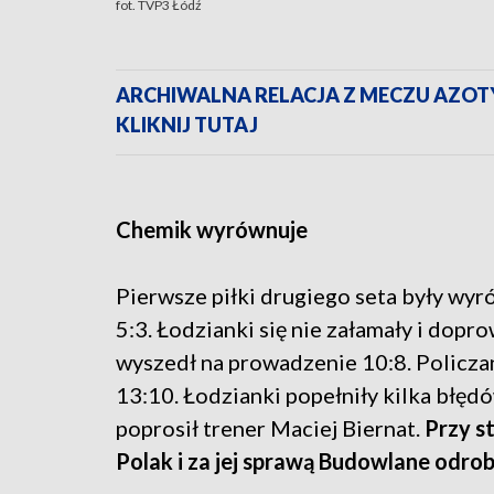
fot. TVP3 Łódź
ARCHIWALNA RELACJA Z MECZU AZOTY
KLIKNIJ TUTAJ
Chemik wyrównuje
Pierwsze piłki drugiego seta były wy
5:3. Łodzianki się nie załamały i dopr
wyszedł na prowadzenie 10:8. Policzan
13:10. Łodzianki popełniły kilka błędó
poprosił trener Maciej Biernat.
Przy s
Polak i za jej sprawą Budowlane odrob