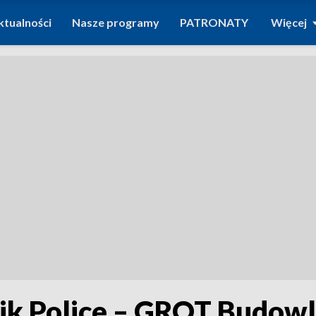
ktualności
Nasze programy
PATRONATY
Więcej
k Police – GROT Budowla