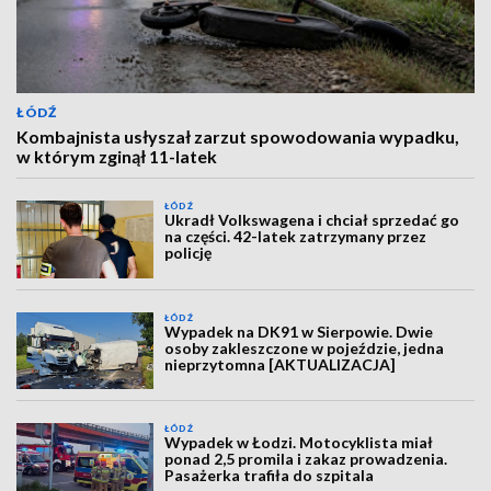
ŁÓDŹ
Kombajnista usłyszał zarzut spowodowania wypadku,
w którym zginął 11-latek
ŁÓDŹ
Ukradł Volkswagena i chciał sprzedać go
na części. 42-latek zatrzymany przez
policję
ŁÓDŹ
Wypadek na DK91 w Sierpowie. Dwie
osoby zakleszczone w pojeździe, jedna
nieprzytomna [AKTUALIZACJA]
ŁÓDŹ
Wypadek w Łodzi. Motocyklista miał
ponad 2,5 promila i zakaz prowadzenia.
Pasażerka trafiła do szpitala