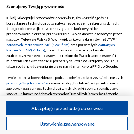
Szanujemy Twoją prywatność
Dołącz do nas:
Kliknij "Akceptuję i przechodzę do serwisu", aby wyrazić zgody na
korzystanie z technologii automatycznego śledzenia i zbierania danych,
TVP
dostęp do informacji na Twoim urządzeniu końcowym i ich
Abonament TVP
przechowywanie oraz na przetwarzanie Twoich danych osobowych przez
Regulamin TVP
nas, czyli Telewizję Polską S.A. w likwidacji (zwaną dalej również „TVP”),
Emisja w TVP
Zaufanych Partnerów z IAB* (1201 firm)
oraz pozostałych
Zaufanych
Polityka prywatności
Partnerów TVP (93 firm)
, w celach marketingowych (w tym do
Centrum informacji TVP
Moje zgody
zautomatyzowanego dopasowania reklam do Twoich zainteresowań i
mierzenia ich skuteczności) i pozostałych, które wskazujemy poniżej, a
Naziemna Telewizja Cyfrowa
Pomoc
także zgody na udostępnianie przez nas identyfikatora PPID do Google.
Sklep TVP
Biuro reklamy
Twoje dane osobowe zbierane podczas odwiedzania przez Ciebie naszych
Rada Programowa
poszczególnych serwisów
zwanych dalej „Portalem”, w tym informacje
Kontakt
zapisywane za pomocą technologii takich jak: pliki cookie, sygnalizatory
System NOS
WWW lub innych podobnych technologii umożliwiających świadczenie
dopasowanych i bezpiecznych usług, personalizację treści oraz reklam,
Informacje o nadawcy
Kanały
udostępnianie funkcji mediów społecznościowych oraz analizowanie
Akceptuję i przechodzę do serwisu
ruchu w Internecie.
Program dla prasy
©2026 Telewizja Polska S.A. w likwidacji
Biuro Reklamy
Twoje dane osobowe zbierane podczas odwiedzania przez Ciebie
Ustawienia zaawansowane
poszczególnych serwisów
na Portalu, takie jak adresy IP, identyfikatory
Ogłoszenie przetargowe
Twoich urządzeń końcowych i identyfikatory plików cookie, informacje o