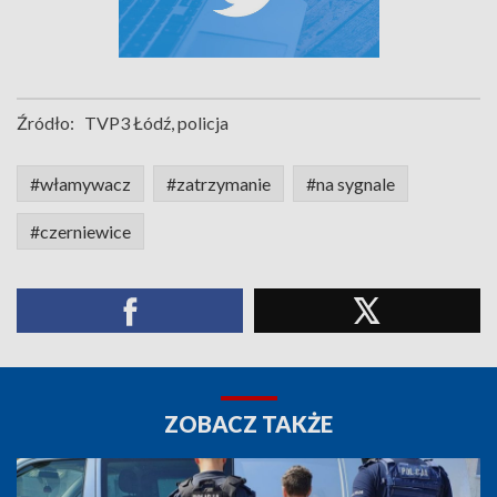
Źródło:
TVP3 Łódź, policja
#włamywacz
#zatrzymanie
#na sygnale
#czerniewice
ZOBACZ TAKŻE