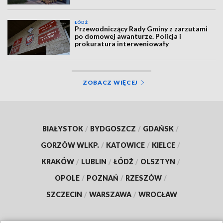
ŁÓDŹ
Przewodniczący Rady Gminy z zarzutami
po domowej awanturze. Policja i
prokuratura interweniowały
ZOBACZ WIĘCEJ
BIAŁYSTOK
/
BYDGOSZCZ
/
GDAŃSK
/
GORZÓW WLKP.
/
KATOWICE
/
KIELCE
/
KRAKÓW
/
LUBLIN
/
ŁÓDŹ
/
OLSZTYN
/
OPOLE
/
POZNAŃ
/
RZESZÓW
/
SZCZECIN
/
WARSZAWA
/
WROCŁAW