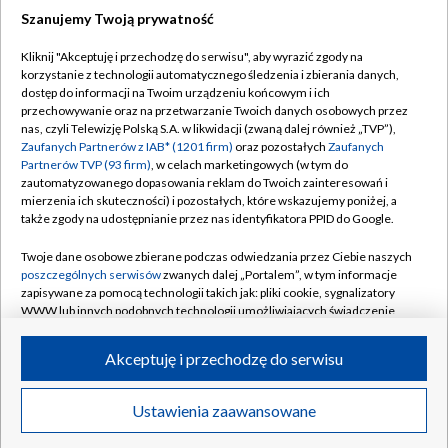
Szanujemy Twoją prywatność
Dołącz do nas:
Kliknij "Akceptuję i przechodzę do serwisu", aby wyrazić zgody na
korzystanie z technologii automatycznego śledzenia i zbierania danych,
TVP
dostęp do informacji na Twoim urządzeniu końcowym i ich
Abonament TVP
przechowywanie oraz na przetwarzanie Twoich danych osobowych przez
Regulamin TVP
nas, czyli Telewizję Polską S.A. w likwidacji (zwaną dalej również „TVP”),
Emisja w TVP
Zaufanych Partnerów z IAB* (1201 firm)
oraz pozostałych
Zaufanych
Polityka prywatności
Partnerów TVP (93 firm)
, w celach marketingowych (w tym do
Centrum informacji TVP
Moje zgody
zautomatyzowanego dopasowania reklam do Twoich zainteresowań i
mierzenia ich skuteczności) i pozostałych, które wskazujemy poniżej, a
Naziemna Telewizja Cyfrowa
Pomoc
także zgody na udostępnianie przez nas identyfikatora PPID do Google.
Sklep TVP
Biuro reklamy
Twoje dane osobowe zbierane podczas odwiedzania przez Ciebie naszych
Rada Programowa
poszczególnych serwisów
zwanych dalej „Portalem”, w tym informacje
Kontakt
zapisywane za pomocą technologii takich jak: pliki cookie, sygnalizatory
System NOS
WWW lub innych podobnych technologii umożliwiających świadczenie
dopasowanych i bezpiecznych usług, personalizację treści oraz reklam,
Informacje o nadawcy
Kanały
udostępnianie funkcji mediów społecznościowych oraz analizowanie
Akceptuję i przechodzę do serwisu
ruchu w Internecie.
Program dla prasy
©2026 Telewizja Polska S.A. w likwidacji
Biuro Reklamy
Twoje dane osobowe zbierane podczas odwiedzania przez Ciebie
Ustawienia zaawansowane
poszczególnych serwisów
na Portalu, takie jak adresy IP, identyfikatory
Ogłoszenie przetargowe
Twoich urządzeń końcowych i identyfikatory plików cookie, informacje o