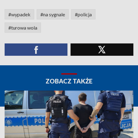
#wypadek
#na sygnale
#policja
#turowa wola
ZOBACZ TAKŻE