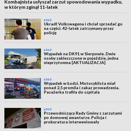
Kombajnista usłyszał zarzut spowodowania wypadku,
w którym zginął 11-latek
ŁÓDŹ
Ukradł Volkswagena i chciał sprzedać go
na części. 42-latek zatrzymany przez
policję
ŁÓDŹ
Wypadek na DK91 w Sierpowie. Dwie
osoby zakleszczone w pojeździe, jedna
nieprzytomna [AKTUALIZACJA]
ŁÓDŹ
Wypadek w Łodzi. Motocyklista miał
ponad 2,5 promila i zakaz prowadzenia.
Pasażerka trafiła do szpitala
ŁÓDŹ
Przewodniczący Rady Gminy z zarzutami
po domowej awanturze. Policja i
prokuratura interweniowały