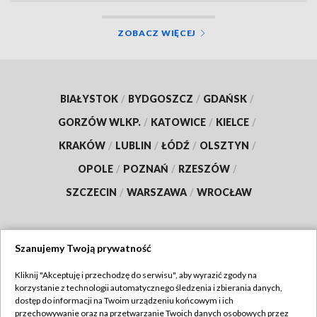
ZOBACZ WIĘCEJ
BIAŁYSTOK
/
BYDGOSZCZ
/
GDAŃSK
/
GORZÓW WLKP.
/
KATOWICE
/
KIELCE
/
KRAKÓW
/
LUBLIN
/
ŁÓDŹ
/
OLSZTYN
/
OPOLE
/
POZNAŃ
/
RZESZÓW
/
SZCZECIN
/
WARSZAWA
/
WROCŁAW
Szanujemy Twoją prywatność
Dołącz do nas:
Kliknij "Akceptuję i przechodzę do serwisu", aby wyrazić zgody na
korzystanie z technologii automatycznego śledzenia i zbierania danych,
TVP
dostęp do informacji na Twoim urządzeniu końcowym i ich
Abonament TVP
przechowywanie oraz na przetwarzanie Twoich danych osobowych przez