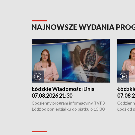
NAJNOWSZE WYDANIA PR
Łódzkie Wiadomości Dnia
Łódzki
07.08.2026 21:30
07.08.2
Codzienny program informacyjny TVP3
Codzienn
Łódź od poniedziałku do piątku o 15:30,
Łódź od p
16:30, 18:30 i 21:30. W weekendy o
16:30, 18
18:30 i 21:30.
18:30 i 2