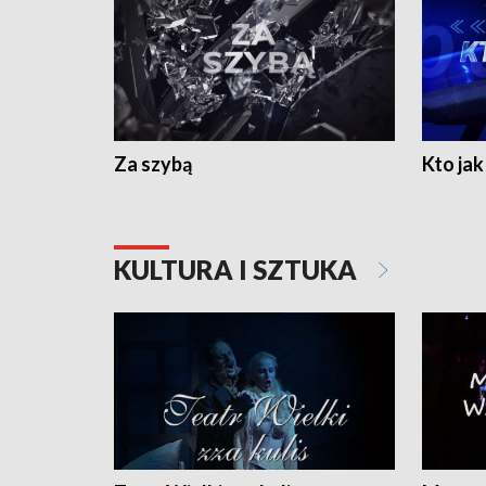
Za szybą
Kto jak 
KULTURA I SZTUKA