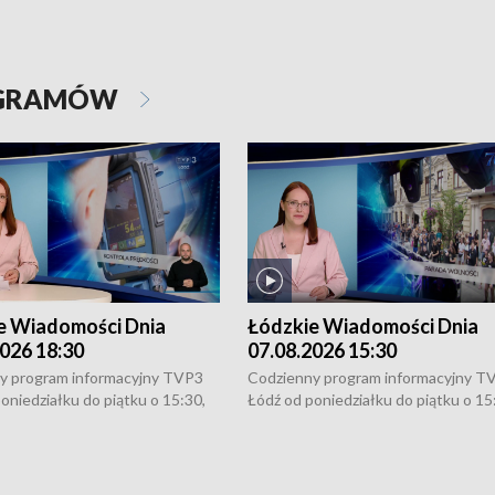
OGRAMÓW
e Wiadomości Dnia
Łódzkie Wiadomości Dnia
026 18:30
07.08.2026 15:30
y program informacyjny TVP3
Codzienny program informacyjny T
oniedziałku do piątku o 15:30,
Łódź od poniedziałku do piątku o 15
:30 i 21:30. W weekendy o
16:30, 18:30 i 21:30. W weekendy o
1:30.
18:30 i 21:30.