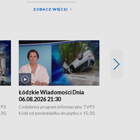
ZOBACZ WIĘCEJ
Łódzkie Wiadomości Dnia
Łódzkie Wia
06.08.2026 21:30
06.08.2026 1
VP3
Codzienny program informacyjny TVP3
Codzienny progr
:30,
Łódź od poniedziałku do piątku o 15:30,
Łódź od poniedzi
16:30, 18:30 i 21:30. W weekendy o
16:30, 18:30 i 2
18:30 i 21:30.
18:30 i 21:30.