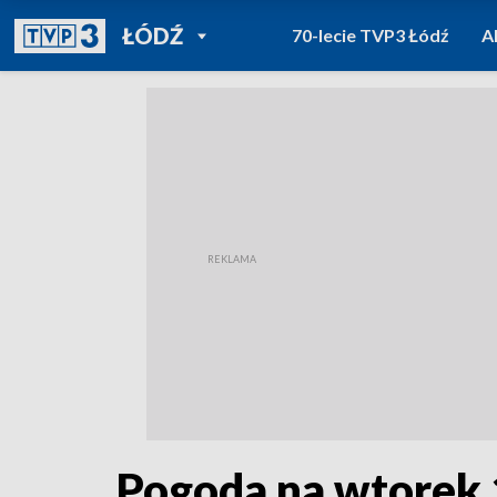
POWRÓT DO
ŁÓDŹ
70-lecie TVP3 Łódź
A
TVP REGIONY
Pogoda na wtorek 