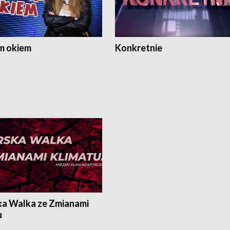
m okiem
Konkretnie
ka Walka ze Zmianami
u