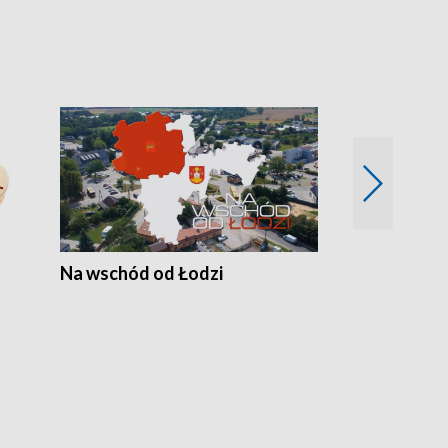
Na wschód od Łodzi
Zimowe szal
Polski