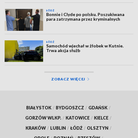
ŁÓDŹ
Bonnie i Clyde po polsku. Poszukiwana
para zatrzymana przez kryminalnych
ŁÓDŹ
Samochód wjechał w żłobek w Kutnie.
Trwa akcja służb
ZOBACZ WIĘCEJ
BIAŁYSTOK
/
BYDGOSZCZ
/
GDAŃSK
/
GORZÓW WLKP.
/
KATOWICE
/
KIELCE
/
KRAKÓW
/
LUBLIN
/
ŁÓDŹ
/
OLSZTYN
/