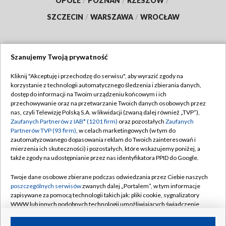
OPOLE
/
POZNAŃ
/
RZESZÓW
/
SZCZECIN
/
WARSZAWA
/
WROCŁAW
Szanujemy Twoją prywatność
Dołącz do nas:
Kliknij "Akceptuję i przechodzę do serwisu", aby wyrazić zgody na
korzystanie z technologii automatycznego śledzenia i zbierania danych,
TVP
dostęp do informacji na Twoim urządzeniu końcowym i ich
Abonament TVP
przechowywanie oraz na przetwarzanie Twoich danych osobowych przez
Regulamin TVP
nas, czyli Telewizję Polską S.A. w likwidacji (zwaną dalej również „TVP”),
Emisja w TVP
Zaufanych Partnerów z IAB* (1201 firm)
oraz pozostałych
Zaufanych
Polityka prywatności
Partnerów TVP (93 firm)
, w celach marketingowych (w tym do
Centrum informacji TVP
Moje zgody
zautomatyzowanego dopasowania reklam do Twoich zainteresowań i
mierzenia ich skuteczności) i pozostałych, które wskazujemy poniżej, a
Naziemna Telewizja Cyfrowa
Pomoc
także zgody na udostępnianie przez nas identyfikatora PPID do Google.
Sklep TVP
Biuro reklamy
Twoje dane osobowe zbierane podczas odwiedzania przez Ciebie naszych
Rada Programowa
poszczególnych serwisów
zwanych dalej „Portalem”, w tym informacje
Kontakt
zapisywane za pomocą technologii takich jak: pliki cookie, sygnalizatory
System NOS
WWW lub innych podobnych technologii umożliwiających świadczenie
dopasowanych i bezpiecznych usług, personalizację treści oraz reklam,
Informacje o nadawcy
Kanały
udostępnianie funkcji mediów społecznościowych oraz analizowanie