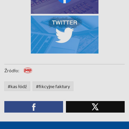
Źródło:
#kas łódź
#fikcyjne faktury