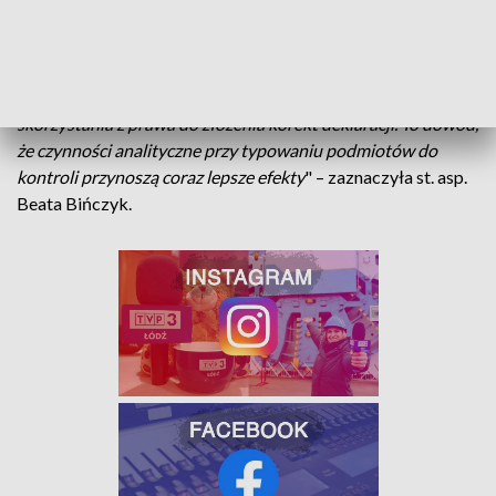
zakresie podatku od towarów i usług za lata 2021-2022. W
najbliższym czasie rozpocznie zaś kontrole w zakresie
podatku dochodowego od osób fizycznych za rok 2021. "
Już
teraz większość kontrolowanych firm zgłosiło chęć
skorzystania z prawa do złożenia korekt deklaracji. To dowód,
że czynności analityczne przy typowaniu podmiotów do
kontroli przynoszą coraz lepsze efekty
" – zaznaczyła st. asp.
Beata Bińczyk.