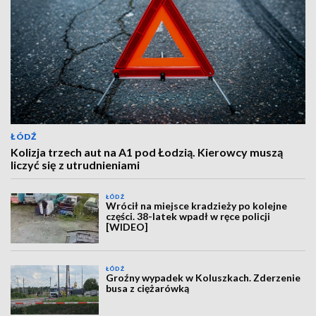
ŁÓDŹ
Kolizja trzech aut na A1 pod Łodzią. Kierowcy muszą
liczyć się z utrudnieniami
ŁÓDŹ
Wrócił na miejsce kradzieży po kolejne
części. 38-latek wpadł w ręce policji
[WIDEO]
ŁÓDŹ
Groźny wypadek w Koluszkach. Zderzenie
busa z ciężarówką