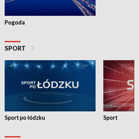
Pogoda
SPORT
Sport po łódzku
Sport