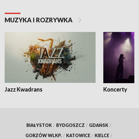
MUZYKA I ROZRYWKA
Jazz Kwadrans
Koncerty
BIAŁYSTOK
/
BYDGOSZCZ
/
GDAŃSK
/
GORZÓW WLKP.
/
KATOWICE
/
KIELCE
/