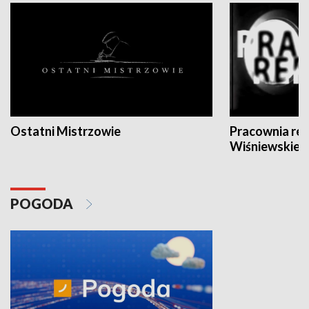
Ostatni Mistrzowie
Pracownia re
Wiśniewskieg
POGODA