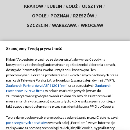
KRAKÓW
/
LUBLIN
/
ŁÓDŹ
/
OLSZTYN
/
OPOLE
/
POZNAŃ
/
RZESZÓW
/
SZCZECIN
/
WARSZAWA
/
WROCŁAW
Szanujemy Twoją prywatność
Dołącz do nas:
Kliknij "Akceptuję i przechodzę do serwisu", aby wyrazić zgody na
korzystanie z technologii automatycznego śledzenia i zbierania danych,
TVP
dostęp do informacji na Twoim urządzeniu końcowym i ich
Abonament TVP
przechowywanie oraz na przetwarzanie Twoich danych osobowych przez
Regulamin TVP
nas, czyli Telewizję Polską S.A. w likwidacji (zwaną dalej również „TVP”),
Emisja w TVP
Zaufanych Partnerów z IAB* (1201 firm)
oraz pozostałych
Zaufanych
Polityka prywatności
Partnerów TVP (93 firm)
, w celach marketingowych (w tym do
Centrum informacji TVP
Moje zgody
zautomatyzowanego dopasowania reklam do Twoich zainteresowań i
mierzenia ich skuteczności) i pozostałych, które wskazujemy poniżej, a
Naziemna Telewizja Cyfrowa
Pomoc
także zgody na udostępnianie przez nas identyfikatora PPID do Google.
Sklep TVP
Biuro reklamy
Twoje dane osobowe zbierane podczas odwiedzania przez Ciebie naszych
Rada Programowa
poszczególnych serwisów
zwanych dalej „Portalem”, w tym informacje
Kontakt
zapisywane za pomocą technologii takich jak: pliki cookie, sygnalizatory