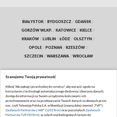
BIAŁYSTOK
/
BYDGOSZCZ
/
GDAŃSK
/
GORZÓW WLKP.
/
KATOWICE
/
KIELCE
/
KRAKÓW
/
LUBLIN
/
ŁÓDŹ
/
OLSZTYN
/
OPOLE
/
POZNAŃ
/
RZESZÓW
/
SZCZECIN
/
WARSZAWA
/
WROCŁAW
Szanujemy Twoją prywatność
Dołącz do nas:
Kliknij "Akceptuję i przechodzę do serwisu", aby wyrazić zgody na
korzystanie z technologii automatycznego śledzenia i zbierania danych,
TVP
dostęp do informacji na Twoim urządzeniu końcowym i ich
Abonament TVP
przechowywanie oraz na przetwarzanie Twoich danych osobowych przez
Regulamin TVP
nas, czyli Telewizję Polską S.A. w likwidacji (zwaną dalej również „TVP”),
Emisja w TVP
Zaufanych Partnerów z IAB* (1201 firm)
oraz pozostałych
Zaufanych
Polityka prywatności
Partnerów TVP (93 firm)
, w celach marketingowych (w tym do