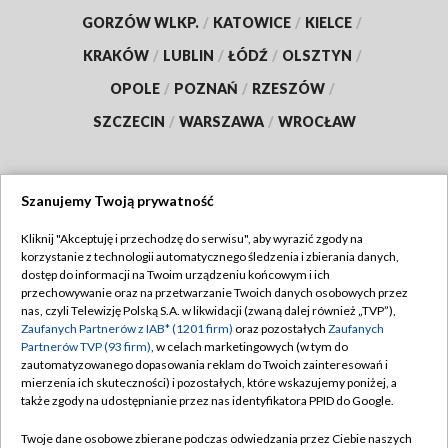
GORZÓW WLKP.
/
KATOWICE
/
KIELCE
/
KRAKÓW
/
LUBLIN
/
ŁÓDŹ
/
OLSZTYN
/
OPOLE
/
POZNAŃ
/
RZESZÓW
/
SZCZECIN
/
WARSZAWA
/
WROCŁAW
Szanujemy Twoją prywatność
Dołącz do nas:
Kliknij "Akceptuję i przechodzę do serwisu", aby wyrazić zgody na
korzystanie z technologii automatycznego śledzenia i zbierania danych,
TVP
dostęp do informacji na Twoim urządzeniu końcowym i ich
Abonament TVP
przechowywanie oraz na przetwarzanie Twoich danych osobowych przez
Regulamin TVP
nas, czyli Telewizję Polską S.A. w likwidacji (zwaną dalej również „TVP”),
Emisja w TVP
Zaufanych Partnerów z IAB* (1201 firm)
oraz pozostałych
Zaufanych
Polityka prywatności
Partnerów TVP (93 firm)
, w celach marketingowych (w tym do
Centrum informacji TVP
Moje zgody
zautomatyzowanego dopasowania reklam do Twoich zainteresowań i
mierzenia ich skuteczności) i pozostałych, które wskazujemy poniżej, a
Naziemna Telewizja Cyfrowa
Pomoc
także zgody na udostępnianie przez nas identyfikatora PPID do Google.
Sklep TVP
Biuro reklamy
Twoje dane osobowe zbierane podczas odwiedzania przez Ciebie naszych