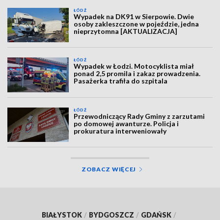
ŁÓDŹ
Wypadek na DK91 w Sierpowie. Dwie
osoby zakleszczone w pojeździe, jedna
nieprzytomna [AKTUALIZACJA]
ŁÓDŹ
Wypadek w Łodzi. Motocyklista miał
ponad 2,5 promila i zakaz prowadzenia.
Pasażerka trafiła do szpitala
ŁÓDŹ
Przewodniczący Rady Gminy z zarzutami
po domowej awanturze. Policja i
prokuratura interweniowały
ZOBACZ WIĘCEJ
BIAŁYSTOK
/
BYDGOSZCZ
/
GDAŃSK
/