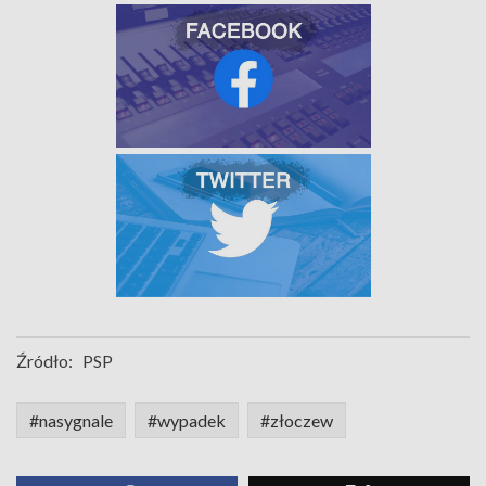
Źródło:
PSP
#nasygnale
#wypadek
#złoczew