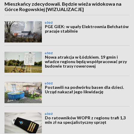
Mieszkańcy zdecydowali. Będzie wieża widokowa na
Górce Rogowskiej [WIZUALIZACJE]
ŁÓDŹ
PGE GiEK: w upały Elektrownia Bełchatów
pracuje stabilnie
ŁÓDŹ
Nowa atrakcja w Łódzkiem. 19 gmin i
władze regionu będą współpracować przy
budowie trasy rowerowej
ŁÓDŹ
Postawili na podwórku basen dla dzieci.
Urząd nakazał jego likwidację
ŁÓDŹ
Do ratowników WOPR z regionu trafi 1,3
mln zł na specjalistyczny sprzęt