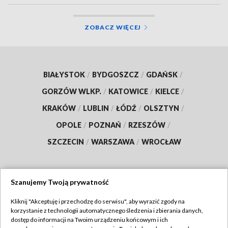
ZOBACZ WIĘCEJ
BIAŁYSTOK
/
BYDGOSZCZ
/
GDAŃSK
/
GORZÓW WLKP.
/
KATOWICE
/
KIELCE
/
KRAKÓW
/
LUBLIN
/
ŁÓDŹ
/
OLSZTYN
/
OPOLE
/
POZNAŃ
/
RZESZÓW
/
SZCZECIN
/
WARSZAWA
/
WROCŁAW
Szanujemy Twoją prywatność
Dołącz do nas:
Kliknij "Akceptuję i przechodzę do serwisu", aby wyrazić zgody na
korzystanie z technologii automatycznego śledzenia i zbierania danych,
TVP
dostęp do informacji na Twoim urządzeniu końcowym i ich