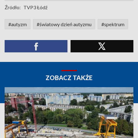
Źródło:
TVP3 Łódź
#autyzm
#światowy dzień autyzmu
#spektrum
ZOBACZ TAKŻE