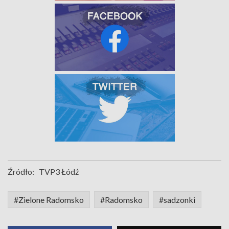
Źródło:
TVP3 Łódź
#Zielone Radomsko
#Radomsko
#sadzonki