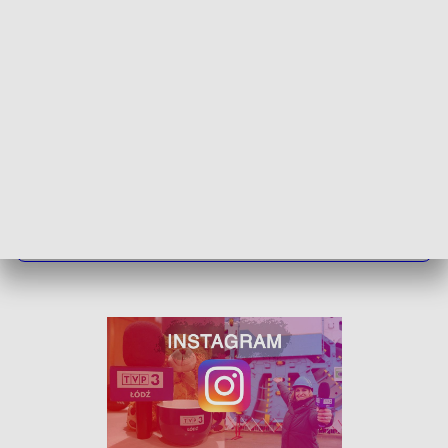
jodły.
Wydawanie sadzonek potrwa dziś do godziny 17. Ci, którzy
nie zdążą, będą mieli szansę jeszcze jutro od 9 do 12.
ZOBACZ ŁÓDZKIE WIADOMOŚCI DNIA
W JAKOŚCI HD