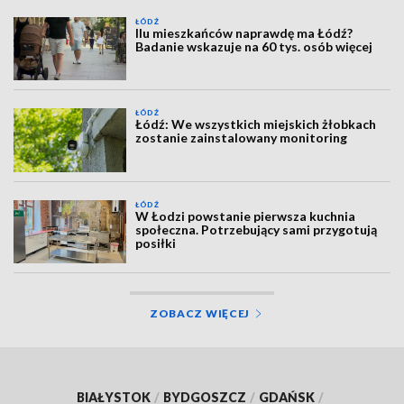
ŁÓDŹ
Ilu mieszkańców naprawdę ma Łódź?
Badanie wskazuje na 60 tys. osób więcej
ŁÓDŹ
Łódź: We wszystkich miejskich żłobkach
zostanie zainstalowany monitoring
ŁÓDŹ
W Łodzi powstanie pierwsza kuchnia
społeczna. Potrzebujący sami przygotują
posiłki
ZOBACZ WIĘCEJ
BIAŁYSTOK
/
BYDGOSZCZ
/
GDAŃSK
/