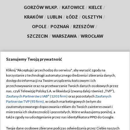
GORZÓW WLKP.
/
KATOWICE
/
KIELCE
/
KRAKÓW
/
LUBLIN
/
ŁÓDŹ
/
OLSZTYN
/
OPOLE
/
POZNAŃ
/
RZESZÓW
/
SZCZECIN
/
WARSZAWA
/
WROCŁAW
Szanujemy Twoją prywatność
Dołącz do nas:
Kliknij "Akceptuję i przechodzę do serwisu", aby wyrazić zgody na
korzystanie z technologii automatycznego śledzenia i zbierania danych,
TVP
dostęp do informacji na Twoim urządzeniu końcowym i ich
Abonament TVP
przechowywanie oraz na przetwarzanie Twoich danych osobowych przez
Regulamin TVP
nas, czyli Telewizję Polską S.A. w likwidacji (zwaną dalej również „TVP”),
Emisja w TVP
Polityka prywatności
Zaufanych Partnerów z IAB* (1201 firm)
oraz pozostałych
Zaufanych
Partnerów TVP (93 firm)
, w celach marketingowych (w tym do
Centrum informacji TVP
Moje zgody
zautomatyzowanego dopasowania reklam do Twoich zainteresowań i
mierzenia ich skuteczności) i pozostałych, które wskazujemy poniżej, a
Naziemna Telewizja Cyfrowa
Pomoc
także zgody na udostępnianie przez nas identyfikatora PPID do Google.
Sklep TVP
Biuro reklamy
Twoje dane osobowe zbierane podczas odwiedzania przez Ciebie naszych