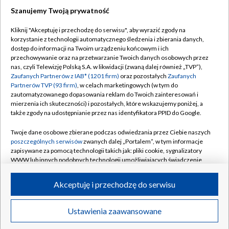
Szanujemy Twoją prywatność
Dołącz do nas:
Kliknij "Akceptuję i przechodzę do serwisu", aby wyrazić zgody na
korzystanie z technologii automatycznego śledzenia i zbierania danych,
TVP
dostęp do informacji na Twoim urządzeniu końcowym i ich
Abonament TVP
przechowywanie oraz na przetwarzanie Twoich danych osobowych przez
Regulamin TVP
nas, czyli Telewizję Polską S.A. w likwidacji (zwaną dalej również „TVP”),
Emisja w TVP
Zaufanych Partnerów z IAB* (1201 firm)
oraz pozostałych
Zaufanych
Polityka prywatności
Partnerów TVP (93 firm)
, w celach marketingowych (w tym do
Centrum informacji TVP
Moje zgody
zautomatyzowanego dopasowania reklam do Twoich zainteresowań i
mierzenia ich skuteczności) i pozostałych, które wskazujemy poniżej, a
Naziemna Telewizja Cyfrowa
Pomoc
także zgody na udostępnianie przez nas identyfikatora PPID do Google.
Sklep TVP
Biuro reklamy
Twoje dane osobowe zbierane podczas odwiedzania przez Ciebie naszych
Rada Programowa
poszczególnych serwisów
zwanych dalej „Portalem”, w tym informacje
Kontakt
zapisywane za pomocą technologii takich jak: pliki cookie, sygnalizatory
System NOS
WWW lub innych podobnych technologii umożliwiających świadczenie
dopasowanych i bezpiecznych usług, personalizację treści oraz reklam,
Informacje o nadawcy
Kanały
udostępnianie funkcji mediów społecznościowych oraz analizowanie
Akceptuję i przechodzę do serwisu
ruchu w Internecie.
Program dla prasy
©2026 Telewizja Polska S.A. w likwidacji
Biuro Reklamy
Twoje dane osobowe zbierane podczas odwiedzania przez Ciebie
Ustawienia zaawansowane
poszczególnych serwisów
na Portalu, takie jak adresy IP, identyfikatory
Ogłoszenie przetargowe
Twoich urządzeń końcowych i identyfikatory plików cookie, informacje o