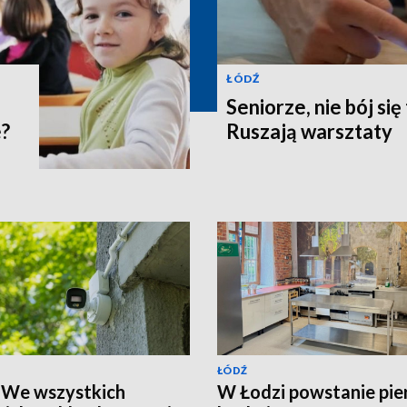
ŁÓDŹ
Seniorze, nie bój się
e?
Ruszają warsztaty
ŁÓDŹ
 We wszystkich
W Łodzi powstanie pi