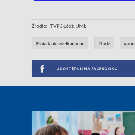
Źródło:
TVP3 Łódź, UMŁ
#śniadanie wielkanocne
#łódź
#po
UDOSTĘPNIJ NA FACEBOOKU