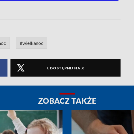
moc
#wielkanoc
UDOSTĘPNIJ NA X
ZOBACZ TAKŻE