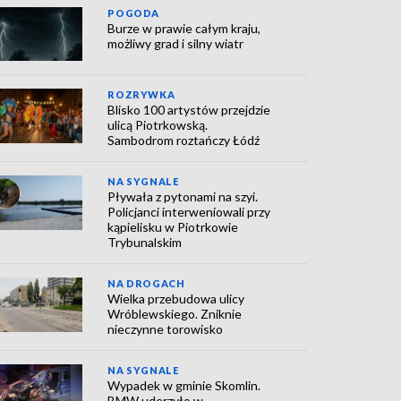
POGODA
Burze w prawie całym kraju,
możliwy grad i silny wiatr
ROZRYWKA
Blisko 100 artystów przejdzie
ulicą Piotrkowską.
Sambodrom roztańczy Łódź
NA SYGNALE
Pływała z pytonami na szyi.
Policjanci interweniowali przy
kąpielisku w Piotrkowie
Trybunalskim
NA DROGACH
Wielka przebudowa ulicy
Wróblewskiego. Zniknie
nieczynne torowisko
NA SYGNALE
Wypadek w gminie Skomlin.
BMW uderzyło w