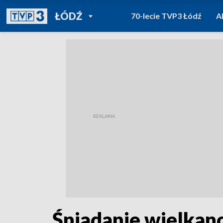
POWRÓT DO
ŁÓDŹ
70-lecie TVP3 Łódź
A
TVP REGIONY
Śniadanie wielkano