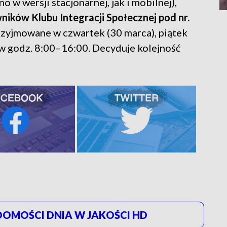
 w wersji stacjonarnej, jak i mobilnej),
ników Klubu Integracji Społecznej pod nr.
rzyjmowane w czwartek (30 marca), piątek
) w godz. 8:00–16:00. Decyduje kolejność
OMOŚCI DNIA W JAKOŚCI HD