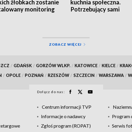
kich żłobkach zostanie
kuchnia społeczna.
talowany monitoring
Potrzebujący sami
przygotują posiłki
ZOBACZ WIĘCEJ
SZCZ
/
GDAŃSK
/
GORZÓW WLKP.
/
KATOWICE
/
KIELCE
/
KRA
N
/
OPOLE
/
POZNAŃ
/
RZESZÓW
/
SZCZECIN
/
WARSZAWA
/
W
Dołącz do nas:
Centrum informacji TVP
Naziemna
Informacje o nadawcy
Program d
zetargowe
Zgłoś program (ROPAT)
Serwis fo