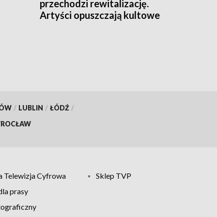
przechodzi rewitalizację.
Artyści opuszczają kultowe
podwórko
KÓW
/
LUBLIN
/
ŁÓDŹ
/
ROCŁAW
 Telewizja Cyfrowa
Sklep TVP
la prasy
tograficzny