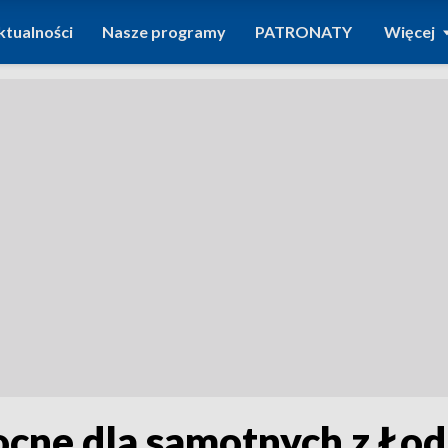
ktualności
Nasze programy
PATRONATY
Więcej
cne dla samotnych z Łod