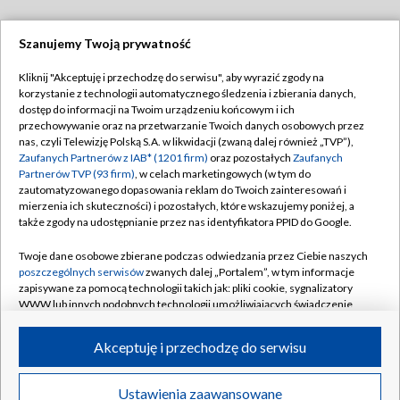
Szanujemy Twoją prywatność
Dołącz do nas:
Kliknij "Akceptuję i przechodzę do serwisu", aby wyrazić zgody na
korzystanie z technologii automatycznego śledzenia i zbierania danych,
TVP
dostęp do informacji na Twoim urządzeniu końcowym i ich
Abonament TVP
przechowywanie oraz na przetwarzanie Twoich danych osobowych przez
Regulamin TVP
nas, czyli Telewizję Polską S.A. w likwidacji (zwaną dalej również „TVP”),
Emisja w TVP
Polityka prywatności
Zaufanych Partnerów z IAB* (1201 firm)
oraz pozostałych
Zaufanych
Partnerów TVP (93 firm)
, w celach marketingowych (w tym do
Centrum informacji TVP
Moje zgody
zautomatyzowanego dopasowania reklam do Twoich zainteresowań i
mierzenia ich skuteczności) i pozostałych, które wskazujemy poniżej, a
Naziemna Telewizja Cyfrowa
Pomoc
także zgody na udostępnianie przez nas identyfikatora PPID do Google.
Sklep TVP
Biuro reklamy
Twoje dane osobowe zbierane podczas odwiedzania przez Ciebie naszych
Rada Programowa
Kontakt
poszczególnych serwisów
zwanych dalej „Portalem”, w tym informacje
zapisywane za pomocą technologii takich jak: pliki cookie, sygnalizatory
System NOS
WWW lub innych podobnych technologii umożliwiających świadczenie
dopasowanych i bezpiecznych usług, personalizację treści oraz reklam,
Informacje o nadawcy
Kanały
udostępnianie funkcji mediów społecznościowych oraz analizowanie
Akceptuję i przechodzę do serwisu
ruchu w Internecie.
Program dla prasy
©2026 Telewizja Polska S.A. w likwidacji
Biuro Reklamy
Twoje dane osobowe zbierane podczas odwiedzania przez Ciebie
Ustawienia zaawansowane