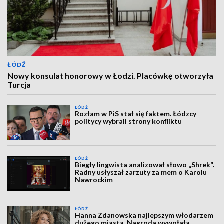
ŁÓDŹ
Nowy konsulat honorowy w Łodzi. Placówkę otworzyła
Turcja
ŁÓDŹ
Rozłam w PiS stał się faktem. Łódzcy
politycy wybrali strony konfliktu
ŁÓDŹ
Biegły lingwista analizował słowo „Shrek”.
Radny usłyszał zarzuty za mem o Karolu
Nawrockim
ŁÓDŹ
Hanna Zdanowska najlepszym włodarzem
dużego miasta. Nagroda wywołała