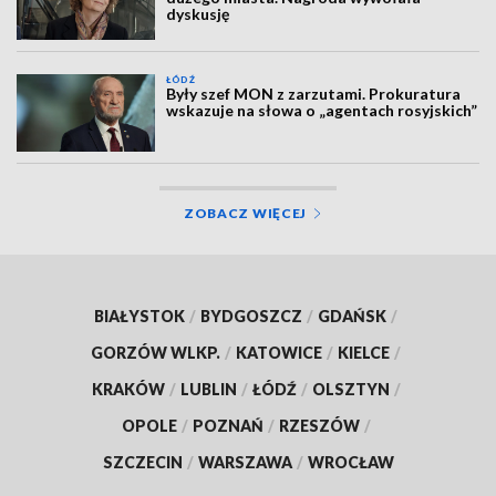
dyskusję
ŁÓDŹ
Były szef MON z zarzutami. Prokuratura
wskazuje na słowa o „agentach rosyjskich”
ZOBACZ WIĘCEJ
BIAŁYSTOK
/
BYDGOSZCZ
/
GDAŃSK
/
GORZÓW WLKP.
/
KATOWICE
/
KIELCE
/
KRAKÓW
/
LUBLIN
/
ŁÓDŹ
/
OLSZTYN
/
OPOLE
/
POZNAŃ
/
RZESZÓW
/
SZCZECIN
/
WARSZAWA
/
WROCŁAW