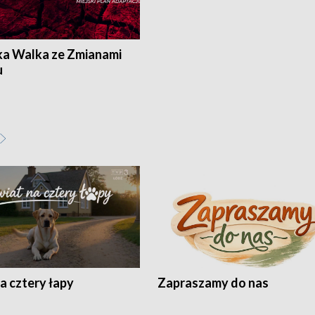
ka Walka ze Zmianami
u
a cztery łapy
Zapraszamy do nas