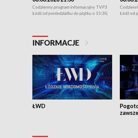
Codzienny program informacyjny TVP3
Codzienn
Łódź od poniedziałku do piątku o 15:30,
Łódź od p
16:30, 18:30 i 21:30. W weekendy o
16:30, 18
18:30 i 21:30.
18:30 i 2
INFORMACJE
ŁWD
Pogoto
zawsze