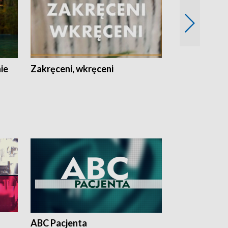
nie
Zakręceni, wkręceni
Skarby Łodzi
ABC Pacjenta