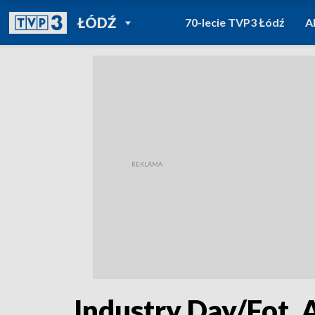
POWRÓT DO
ŁÓDŹ
70-lecie TVP3 Łódź
A
TVP REGIONY
Industry Day/Fot.