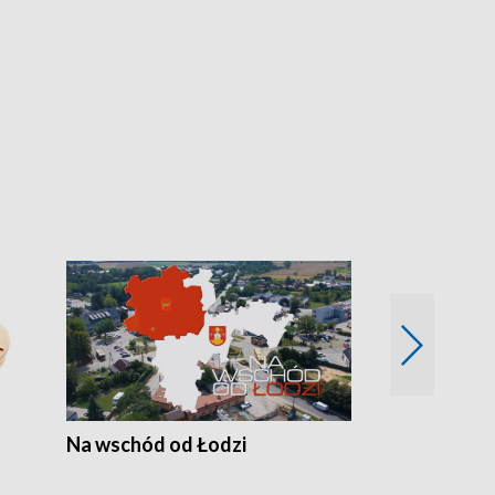
Na wschód od Łodzi
Zimowe szal
Polski