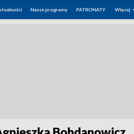
ktualności
Nasze programy
PATRONATY
Więcej
 Agnieszka Bohdanowicz