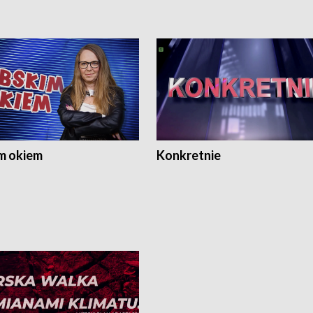
m okiem
Konkretnie