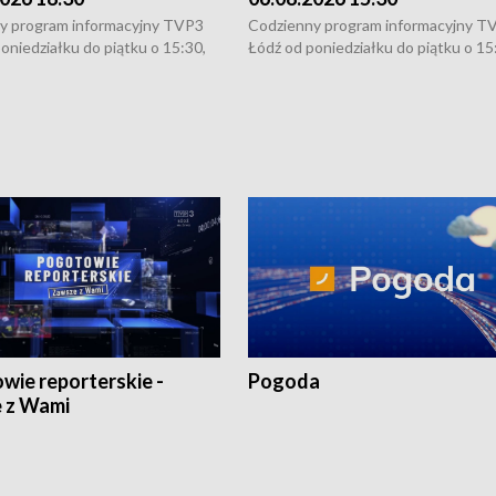
y program informacyjny TVP3
Codzienny program informacyjny T
oniedziałku do piątku o 15:30,
Łódź od poniedziałku do piątku o 15
:30 i 21:30. W weekendy o
16:30, 18:30 i 21:30. W weekendy o
1:30.
18:30 i 21:30.
wie reporterskie -
Pogoda
 z Wami