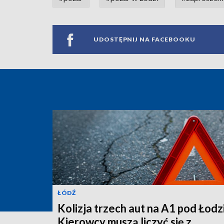
UDOSTĘPNIJ NA FACEBOOKU
ŁÓDŹ
Kolizja trzech aut na A1 pod Łodz
Kierowcy muszą liczyć się z