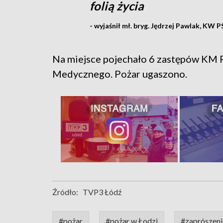
folią życia
- wyjaśnił mł. bryg. Jędrzej Pawlak, KW P
Na miejsce pojechało 6 zastępów KM 
Medycznego. Pożar ugaszono.
Źródło:
TVP3 Łódź
#pożar
#pożar w Łodzi
#zaprószeni