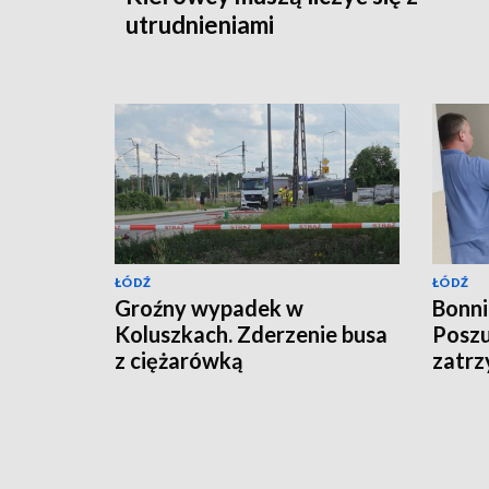
utrudnieniami
ŁÓDŹ
ŁÓDŹ
Groźny wypadek w
Bonni
Koluszkach. Zderzenie busa
Poszu
z ciężarówką
zatrz
krymi