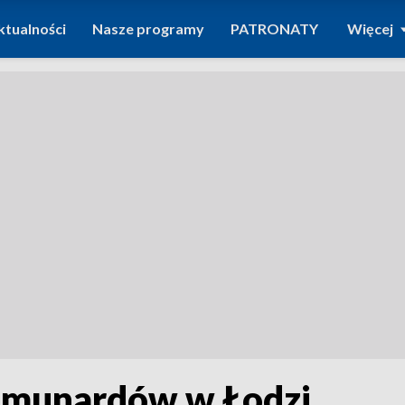
ktualności
Nasze programy
PATRONATY
Więcej
Komunardów w Łodzi