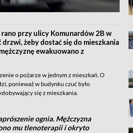
 rano przy ulicy Komunardów 2B w
 drzwi, żeby dostać się do mieszkania
go mężczyznę ewakuowano z
szenie o pożarze w jednym z mieszkań. O
dzi, ponieważ w budynku czuć było
ydobywający się z mieszkania.
aprószenie ognia. Mężczyzna
no mu tlenoterapii i okryto