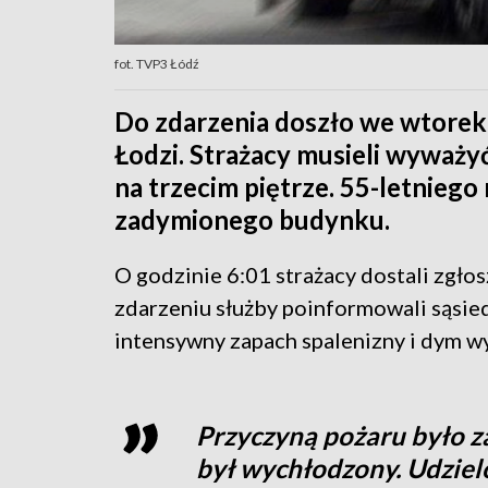
fot. TVP3 Łódź
Do zdarzenia doszło we wtorek
Łodzi. Strażacy musieli wyważyć
na trzecim piętrze. 55-letnie
zadymionego budynku.
O godzinie 6:01 strażacy dostali zgło
zdarzeniu służby poinformowali sąsie
intensywny zapach spalenizny i dym w
Przyczyną pożaru było z
był wychłodzony. Udzielo