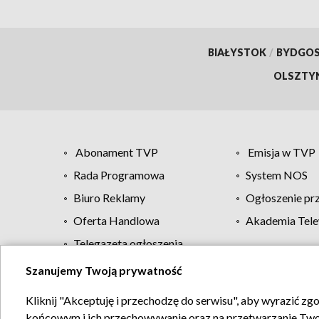
BIAŁYSTOK
/
BYDGO
OLSZTY
Abonament TVP
Emisja w TVP
Rada Programowa
System NOS
Biuro Reklamy
Ogłoszenie pr
Oferta Handlowa
Akademia Tele
Telegazeta ogłoszenia
Szanujemy Twoją prywatność
Regulamin TVP
Kliknij "Akceptuję i przechodzę do serwisu", aby wyrazić zg
końcowym i ich przechowywanie oraz na przetwarzanie Twoich