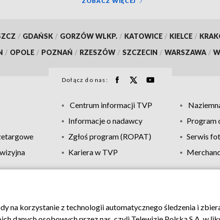
ZOBACZ WIĘCEJ
SZCZ
/
GDAŃSK
/
GORZÓW WLKP.
/
KATOWICE
/
KIELCE
/
KRA
N
/
OPOLE
/
POZNAŃ
/
RZESZÓW
/
SZCZECIN
/
WARSZAWA
/
W
Dołącz do nas:
Centrum informacji TVP
Naziemna
Informacje o nadawcy
Program d
zetargowe
Zgłoś program (ROPAT)
Serwis fo
wizyjna
Kariera w TVP
Merchandi
Polityka prywatności
Moje zgody
Pomoc
Biuro re
ody na korzystanie z technologii automatycznego śledzenia i zbie
 danych osobowych przez nas, czyli Telewizję Polską S.A. w likw