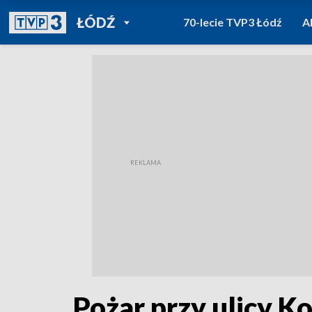
POWRÓT DO
ŁÓDŹ
70-lecie TVP3 Łódź
A
TVP REGIONY
Pożar przy ulicy 