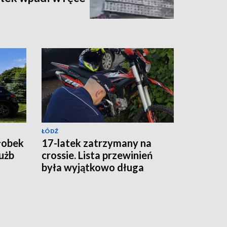
ŁÓDŹ
łobek
17-latek zatrzymany na
łużb
crossie. Lista przewinień
była wyjątkowo długa