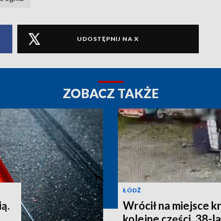
UDOSTĘPNIJ NA X
ZOBACZ TAKŻE
ŁÓDŹ
ią.
Wrócił na miejsce k
kolejne części. 38-l