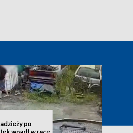
radzieży po
atek wpadł w ręce