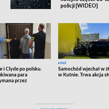
policji [WIDEO]
ŁÓDŹ
e i Clyde po polsku.
Samochód wjechał w ż
kiwana para
w Kutnie. Trwa akcja s
ymana przez
nalnych