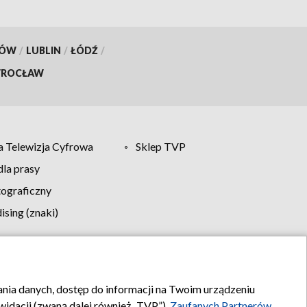
KÓW
/
LUBLIN
/
ŁÓDŹ
/
ROCŁAW
 Telewizja Cyfrowa
Sklep TVP
la prasy
tograficzny
sing (znaki)
klamy
Kontakt
rania danych, dostęp do informacji na Twoim urządzeniu
idacji (zwaną dalej również „TVP”),
Zaufanych Partnerów