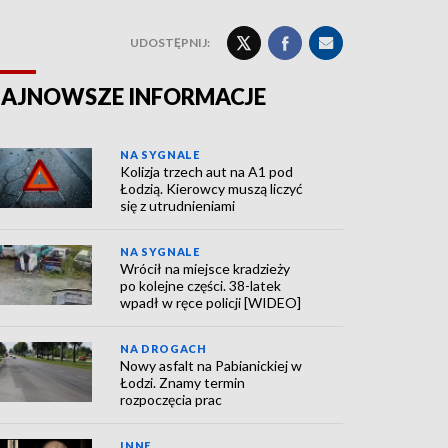
UDOSTĘPNIJ:
AJNOWSZE INFORMACJE
NA SYGNALE
Kolizja trzech aut na A1 pod
Łodzią. Kierowcy muszą liczyć
się z utrudnieniami
NA SYGNALE
Wrócił na miejsce kradzieży
po kolejne części. 38-latek
wpadł w ręce policji [WIDEO]
NA DROGACH
Nowy asfalt na Pabianickiej w
Łodzi. Znamy termin
rozpoczęcia prac
INNE