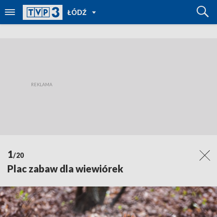
POWRÓT
ŁÓDŹ
DO
TVP
REGIONY
1
/20
Plac zabaw dla wiewiórek