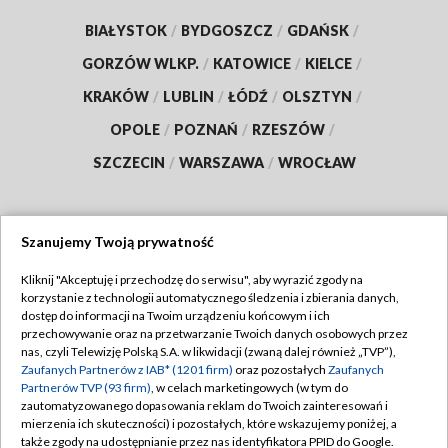
BIAŁYSTOK
/
BYDGOSZCZ
/
GDAŃSK
/
GORZÓW WLKP.
/
KATOWICE
/
KIELCE
/
KRAKÓW
/
LUBLIN
/
ŁÓDŹ
/
OLSZTYN
/
OPOLE
/
POZNAŃ
/
RZESZÓW
/
SZCZECIN
/
WARSZAWA
/
WROCŁAW
Szanujemy Twoją prywatność
Dołącz do nas:
Kliknij "Akceptuję i przechodzę do serwisu", aby wyrazić zgody na
korzystanie z technologii automatycznego śledzenia i zbierania danych,
TVP
dostęp do informacji na Twoim urządzeniu końcowym i ich
Abonament TVP
przechowywanie oraz na przetwarzanie Twoich danych osobowych przez
Regulamin TVP
nas, czyli Telewizję Polską S.A. w likwidacji (zwaną dalej również „TVP”),
Emisja w TVP
Polityka prywatności
Zaufanych Partnerów z IAB* (1201 firm)
oraz pozostałych
Zaufanych
Partnerów TVP (93 firm)
, w celach marketingowych (w tym do
Centrum informacji TVP
Moje zgody
zautomatyzowanego dopasowania reklam do Twoich zainteresowań i
mierzenia ich skuteczności) i pozostałych, które wskazujemy poniżej, a
Naziemna Telewizja Cyfrowa
Pomoc
także zgody na udostępnianie przez nas identyfikatora PPID do Google.