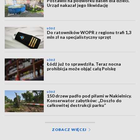
Postawili na podwórku basen dla dzieci.
Urząd nakazał jego likwidację
ŁÓDŹ
Do ratowników WOPR z regionu trafi 1,3
mln zł na specjalistyczny sprzęt
ŁÓDŹ
Łódź już to sprawdziła. Teraz nocna
prohibicja może objąć całą Polskę
ŁÓDŹ
150 drzew padło pod piłami w Nakielnicy.
Konserwator zabytków: „Doszło do
całkowitej destrukcji parku”
ZOBACZ WIĘCEJ