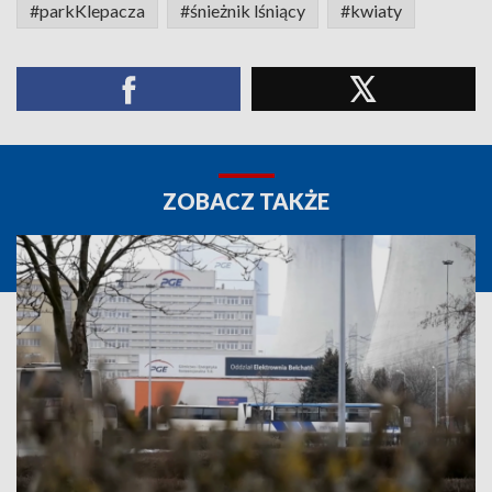
#parkKlepacza
#śnieżnik lśniący
#kwiaty
ZOBACZ TAKŻE