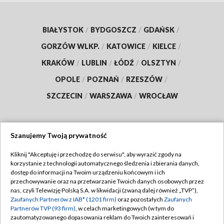
BIAŁYSTOK
/
BYDGOSZCZ
/
GDAŃSK
/
GORZÓW WLKP.
/
KATOWICE
/
KIELCE
/
KRAKÓW
/
LUBLIN
/
ŁÓDŹ
/
OLSZTYN
/
OPOLE
/
POZNAŃ
/
RZESZÓW
/
SZCZECIN
/
WARSZAWA
/
WROCŁAW
Szanujemy Twoją prywatność
Dołącz do nas:
Kliknij "Akceptuję i przechodzę do serwisu", aby wyrazić zgody na
korzystanie z technologii automatycznego śledzenia i zbierania danych,
TVP
dostęp do informacji na Twoim urządzeniu końcowym i ich
Abonament TVP
przechowywanie oraz na przetwarzanie Twoich danych osobowych przez
Regulamin TVP
nas, czyli Telewizję Polską S.A. w likwidacji (zwaną dalej również „TVP”),
Emisja w TVP
Zaufanych Partnerów z IAB* (1201 firm)
oraz pozostałych
Zaufanych
Polityka prywatności
Partnerów TVP (93 firm)
, w celach marketingowych (w tym do
Centrum informacji TVP
Moje zgody
zautomatyzowanego dopasowania reklam do Twoich zainteresowań i