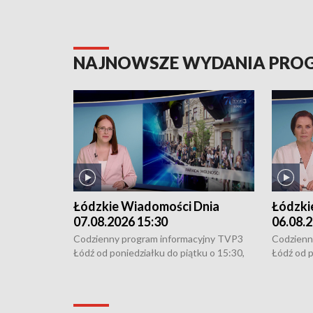
NAJNOWSZE WYDANIA PR
Łódzkie Wiadomości Dnia
Łódzki
07.08.2026 15:30
06.08.2
Codzienny program informacyjny TVP3
Codzienn
Łódź od poniedziałku do piątku o 15:30,
Łódź od p
16:30, 18:30 i 21:30. W weekendy o
16:30, 18
18:30 i 21:30.
18:30 i 2