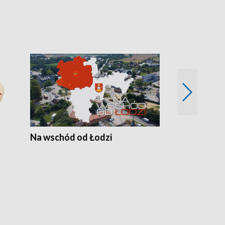
Na wschód od Łodzi
Zimowe szal
Polski