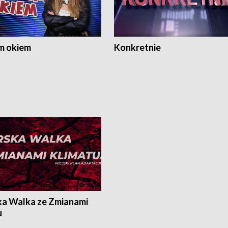
m okiem
Konkretnie
ka Walka ze Zmianami
u