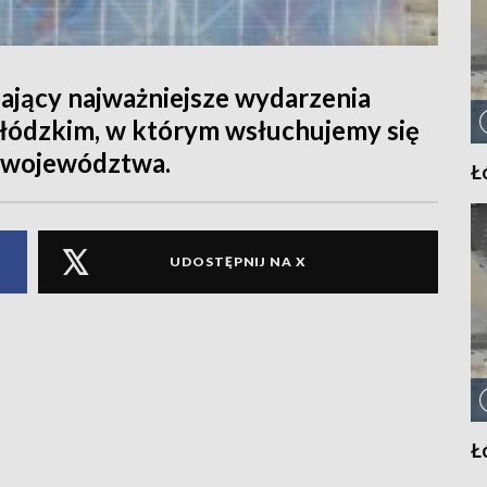
ający najważniejsze wydarzenia
 łódzkim, w którym wsłuchujemy się
 województwa.
Ł
UDOSTĘPNIJ NA X
Ł