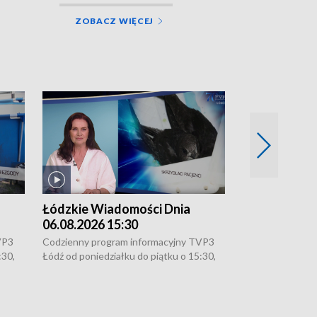
ZOBACZ WIĘCEJ
Łódzkie Wiadomości Dnia
Łódzkie Wia
06.08.2026 15:30
05.08.2026 2
VP3
Codzienny program informacyjny TVP3
Codzienny progr
:30,
Łódź od poniedziałku do piątku o 15:30,
Łódź od poniedzi
16:30, 18:30 i 21:30. W weekendy o
16:30, 18:30 i 2
18:30 i 21:30.
18:30 i 21:30.