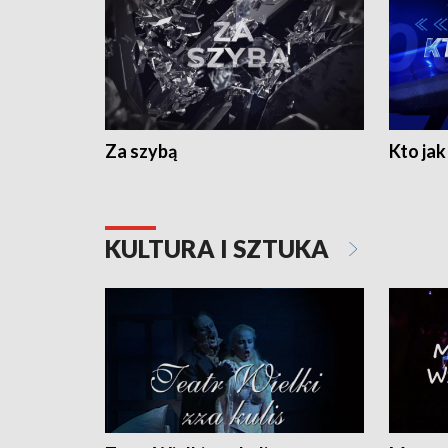
Za szybą
Kto jak 
KULTURA I SZTUKA