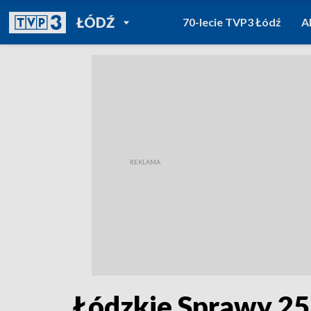
POWRÓT DO
ŁÓDŹ
70-lecie TVP3 Łódź
A
TVP REGIONY
Łódzkie Sprawy 25