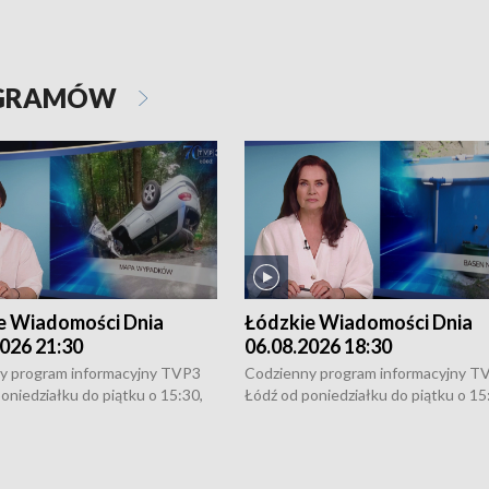
OGRAMÓW
e Wiadomości Dnia
Łódzkie Wiadomości Dnia
026 21:30
06.08.2026 18:30
y program informacyjny TVP3
Codzienny program informacyjny T
oniedziałku do piątku o 15:30,
Łódź od poniedziałku do piątku o 15
:30 i 21:30. W weekendy o
16:30, 18:30 i 21:30. W weekendy o
1:30.
18:30 i 21:30.