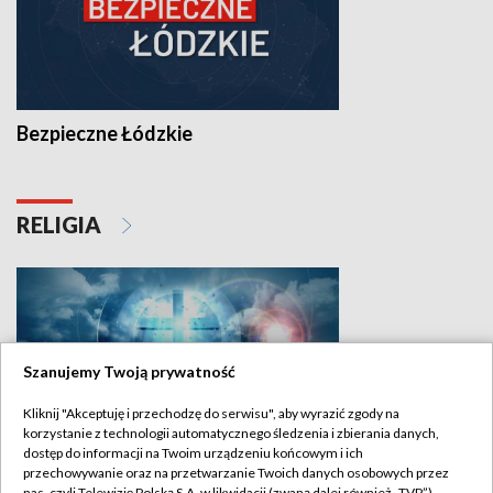
Bezpieczne Łódzkie
RELIGIA
Szanujemy Twoją prywatność
Kliknij "Akceptuję i przechodzę do serwisu", aby wyrazić zgody na
korzystanie z technologii automatycznego śledzenia i zbierania danych,
dostęp do informacji na Twoim urządzeniu końcowym i ich
Nabożeństwa ekumeniczne
przechowywanie oraz na przetwarzanie Twoich danych osobowych przez
nas, czyli Telewizję Polską S.A. w likwidacji (zwaną dalej również „TVP”),