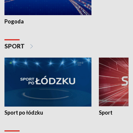
Pogoda
SPORT
Sport po łódzku
Sport