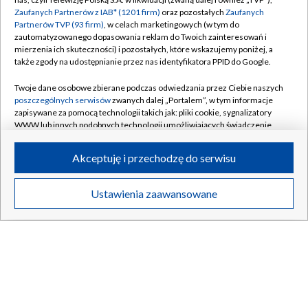
Zaufanych Partnerów z IAB* (1201 firm)
oraz pozostałych
Zaufanych
Partnerów TVP (93 firm)
, w celach marketingowych (w tym do
zautomatyzowanego dopasowania reklam do Twoich zainteresowań i
MUZYKA I ROZRYWKA
mierzenia ich skuteczności) i pozostałych, które wskazujemy poniżej, a
także zgody na udostępnianie przez nas identyfikatora PPID do Google.
Twoje dane osobowe zbierane podczas odwiedzania przez Ciebie naszych
poszczególnych serwisów
zwanych dalej „Portalem”, w tym informacje
zapisywane za pomocą technologii takich jak: pliki cookie, sygnalizatory
WWW lub innych podobnych technologii umożliwiających świadczenie
dopasowanych i bezpiecznych usług, personalizację treści oraz reklam,
udostępnianie funkcji mediów społecznościowych oraz analizowanie
Akceptuję i przechodzę do serwisu
ruchu w Internecie.
Twoje dane osobowe zbierane podczas odwiedzania przez Ciebie
Ustawienia zaawansowane
Jazz Kwadrans
Koncerty
poszczególnych serwisów
na Portalu, takie jak adresy IP, identyfikatory
Twoich urządzeń końcowych i identyfikatory plików cookie, informacje o
Twoich wyszukiwaniach w serwisach Portalu czy historia odwiedzin będą
przetwarzane przez TVP,
Zaufanych Partnerów z IAB
oraz pozostałych
Zaufanych Partnerów TVP
dla realizacji następujących celów i funkcji:
przechowywania informacji na urządzeniu lub dostęp do nich, wyboru
podstawowych reklam, wyboru spersonalizowanych reklam, tworzenia
BIAŁYSTOK
/
BYDGOSZCZ
/
GDAŃSK
/
profilu spersonalizowanych reklam, tworzenia profilu spersonalizowanych
treści, wyboru spersonalizowanych treści, pomiaru wydajności reklam,
GORZÓW WLKP.
/
KATOWICE
/
KIELCE
/