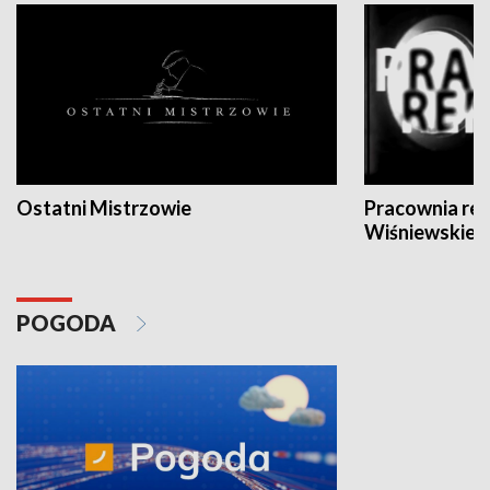
Ostatni Mistrzowie
Pracownia re
Wiśniewskieg
POGODA