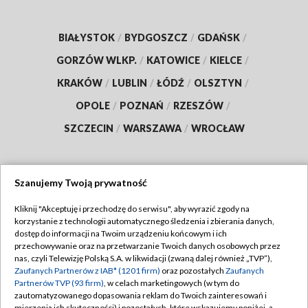
BIAŁYSTOK
/
BYDGOSZCZ
/
GDAŃSK
/
GORZÓW WLKP.
/
KATOWICE
/
KIELCE
/
KRAKÓW
/
LUBLIN
/
ŁÓDŹ
/
OLSZTYN
/
OPOLE
/
POZNAŃ
/
RZESZÓW
/
SZCZECIN
/
WARSZAWA
/
WROCŁAW
Szanujemy Twoją prywatność
Dołącz do nas:
Kliknij "Akceptuję i przechodzę do serwisu", aby wyrazić zgody na
korzystanie z technologii automatycznego śledzenia i zbierania danych,
TVP
dostęp do informacji na Twoim urządzeniu końcowym i ich
Abonament TVP
przechowywanie oraz na przetwarzanie Twoich danych osobowych przez
Regulamin TVP
nas, czyli Telewizję Polską S.A. w likwidacji (zwaną dalej również „TVP”),
Emisja w TVP
Polityka prywatności
Zaufanych Partnerów z IAB* (1201 firm)
oraz pozostałych
Zaufanych
Partnerów TVP (93 firm)
, w celach marketingowych (w tym do
Centrum informacji TVP
Moje zgody
zautomatyzowanego dopasowania reklam do Twoich zainteresowań i
mierzenia ich skuteczności) i pozostałych, które wskazujemy poniżej, a