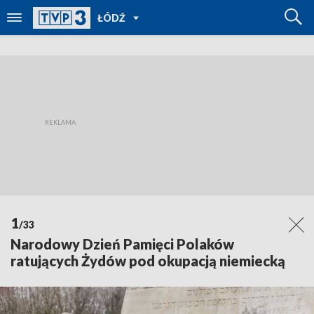
POWRÓT
ŁÓDŹ
DO
TVP
REGIONY
1
/33
Narodowy Dzień Pamięci Polaków
ratujących Żydów pod okupacją niemiecką