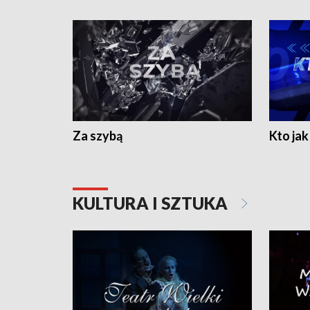
Za szybą
Kto jak 
KULTURA I SZTUKA