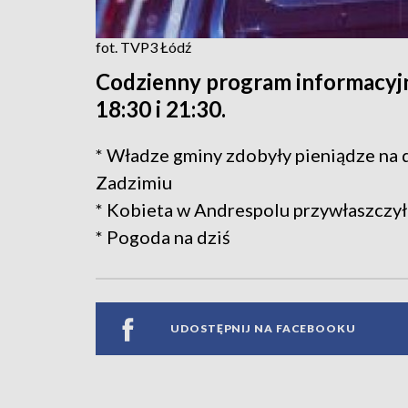
fot. TVP3 Łódź
Codzienny program informacyjn
18:30 i 21:30.
* Władze gminy zdobyły pieniądze na 
Zadzimiu
* Kobieta w Andrespolu przywłaszczy
* Pogoda na dziś
UDOSTĘPNIJ NA FACEBOOKU