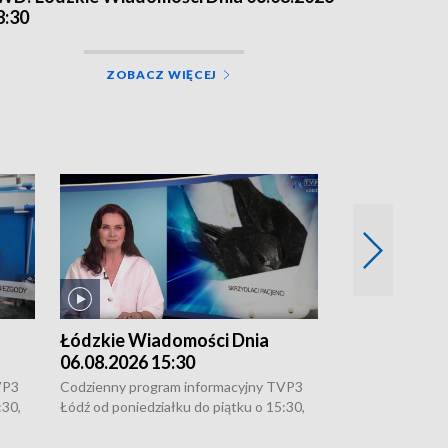
8:30
ZOBACZ WIĘCEJ
Łódzkie Wiadomości Dnia
Łódzkie Wia
06.08.2026 15:30
05.08.2026 2
VP3
Codzienny program informacyjny TVP3
Codzienny progr
:30,
Łódź od poniedziałku do piątku o 15:30,
Łódź od poniedzi
16:30, 18:30 i 21:30. W weekendy o
16:30, 18:30 i 2
18:30 i 21:30.
18:30 i 21:30.