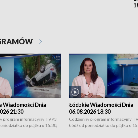
1
OGRAMÓW
e Wiadomości Dnia
Łódzkie Wiadomości Dnia
026 21:30
06.08.2026 18:30
y program informacyjny TVP3
Codzienny program informacyjny T
oniedziałku do piątku o 15:30,
Łódź od poniedziałku do piątku o 15
:30 i 21:30. W weekendy o
16:30, 18:30 i 21:30. W weekendy o
1:30.
18:30 i 21:30.