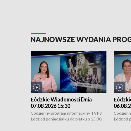
NAJNOWSZE WYDANIA PR
Łódzkie Wiadomości Dnia
Łódzki
07.08.2026 15:30
06.08.2
Codzienny program informacyjny TVP3
Codzienn
Łódź od poniedziałku do piątku o 15:30,
Łódź od p
16:30, 18:30 i 21:30. W weekendy o
16:30, 18
18:30 i 21:30.
18:30 i 2