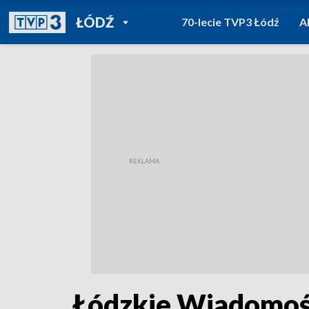
POWRÓT DO
ŁÓDŹ
70-lecie TVP3 Łódź
A
TVP REGIONY
Łódzkie Wiadomośc