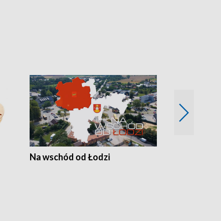
Na wschód od Łodzi
Zimowe szal
Polski