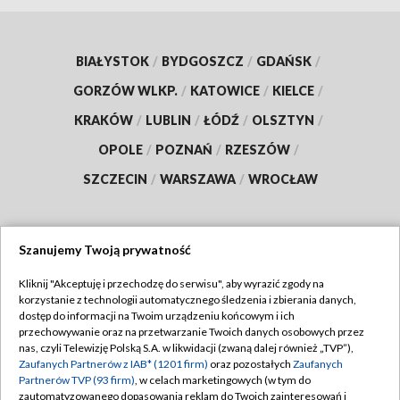
BIAŁYSTOK
/
BYDGOSZCZ
/
GDAŃSK
/
GORZÓW WLKP.
/
KATOWICE
/
KIELCE
/
KRAKÓW
/
LUBLIN
/
ŁÓDŹ
/
OLSZTYN
/
OPOLE
/
POZNAŃ
/
RZESZÓW
/
SZCZECIN
/
WARSZAWA
/
WROCŁAW
Szanujemy Twoją prywatność
Dołącz do nas:
Kliknij "Akceptuję i przechodzę do serwisu", aby wyrazić zgody na
korzystanie z technologii automatycznego śledzenia i zbierania danych,
TVP
dostęp do informacji na Twoim urządzeniu końcowym i ich
Abonament TVP
przechowywanie oraz na przetwarzanie Twoich danych osobowych przez
Regulamin TVP
nas, czyli Telewizję Polską S.A. w likwidacji (zwaną dalej również „TVP”),
Emisja w TVP
Polityka prywatności
Zaufanych Partnerów z IAB* (1201 firm)
oraz pozostałych
Zaufanych
Partnerów TVP (93 firm)
, w celach marketingowych (w tym do
Centrum informacji TVP
Moje zgody
zautomatyzowanego dopasowania reklam do Twoich zainteresowań i