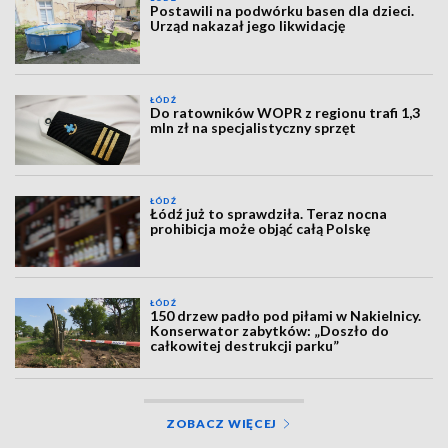
Postawili na podwórku basen dla dzieci.
Urząd nakazał jego likwidację
ŁÓDŹ
Do ratowników WOPR z regionu trafi 1,3
mln zł na specjalistyczny sprzęt
ŁÓDŹ
Łódź już to sprawdziła. Teraz nocna
prohibicja może objąć całą Polskę
ŁÓDŹ
150 drzew padło pod piłami w Nakielnicy.
Konserwator zabytków: „Doszło do
całkowitej destrukcji parku”
ZOBACZ WIĘCEJ