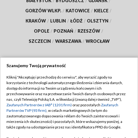
BIAŁYSTOK
/
BYDGOSZCZ
/
GDAŃSK
/
GORZÓW WLKP.
/
KATOWICE
/
KIELCE
/
KRAKÓW
/
LUBLIN
/
ŁÓDŹ
/
OLSZTYN
/
OPOLE
/
POZNAŃ
/
RZESZÓW
/
SZCZECIN
/
WARSZAWA
/
WROCŁAW
Szanujemy Twoją prywatność
Dołącz do nas:
Kliknij "Akceptuję i przechodzę do serwisu", aby wyrazić zgody na
korzystanie z technologii automatycznego śledzenia i zbierania danych,
TVP
dostęp do informacji na Twoim urządzeniu końcowym i ich
Abonament TVP
przechowywanie oraz na przetwarzanie Twoich danych osobowych przez
Regulamin TVP
nas, czyli Telewizję Polską S.A. w likwidacji (zwaną dalej również „TVP”),
Emisja w TVP
Zaufanych Partnerów z IAB* (1201 firm)
oraz pozostałych
Zaufanych
Polityka prywatności
Partnerów TVP (93 firm)
, w celach marketingowych (w tym do
Centrum informacji TVP
Moje zgody
zautomatyzowanego dopasowania reklam do Twoich zainteresowań i
mierzenia ich skuteczności) i pozostałych, które wskazujemy poniżej, a
Naziemna Telewizja Cyfrowa
Pomoc
także zgody na udostępnianie przez nas identyfikatora PPID do Google.
Sklep TVP
Biuro reklamy