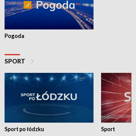
Pogoda
SPORT
Sport po łódzku
Sport