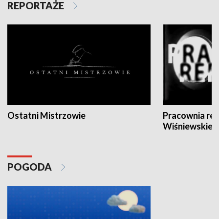
REPORTAŻE
Ostatni Mistrzowie
Pracownia re
Wiśniewskieg
POGODA